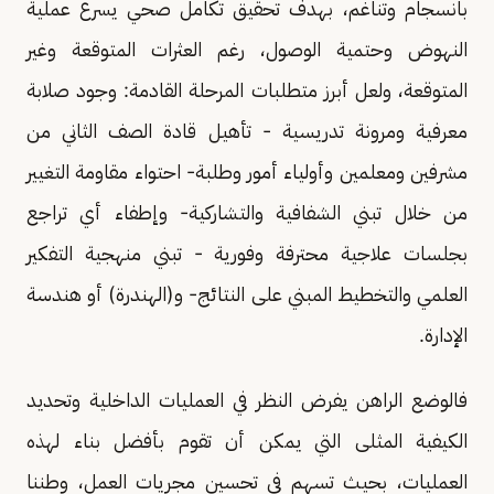
بانسجام وتناغم، بهدف تحقيق تكامل صحي يسرع عملية
النهوض وحتمية الوصول، رغم العثرات المتوقعة وغير
المتوقعة، ولعل أبرز متطلبات المرحلة القادمة: وجود صلابة
معرفية ومرونة تدريسية - تأهيل قادة الصف الثاني من
مشرفين ومعلمين وأولياء أمور وطلبة- احتواء مقاومة التغيير
من خلال تبني الشفافية والتشاركية- وإطفاء أي تراجع
بجلسات علاجية محترفة وفورية - تبني منهجية التفكير
العلمي والتخطيط المبني على النتائج- و(الهندرة) أو هندسة
الإدارة.
فالوضع الراهن يفرض النظر في العمليات الداخلية وتحديد
الكيفية المثلى التي يمكن أن تقوم بأفضل بناء لهذه
العمليات، بحيث تسهم في تحسين مجريات العمل، وطننا