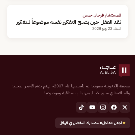
المستشار فرحان حسن
نقد العقل حين يصبح التفكير نفسه موضوعاً للتفكير
الثلاثاء 23 يونيو 2026
صحيفة إلكترونية سعودية تم تأسيسها عام 2007م تهتم بنشر الأخبار المحلية
والمنافسة في سبق الأخبار بمهنية ومصداقية وموضوعية
★
اجعل «عاجل» مصدرك المفضل في قوقل