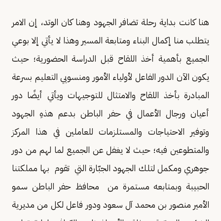
هنا كانت بداية رحلة تضافر الجهود وهنا كان الوتد، إن الامر
يتطلب منا إكمال البناء ومتابعة المسير وهذا لا يأتي إلا بوعي
الجميع بأهمية أخذ اللقاح قبل الدراسة الحضورية؛ حيث
يكون الآن الدور الفاعل لأولياء الأمور ومنسوبي التعليم بسرعة
المبادرة بأخذ اللقاح والامتثال للتوجيهات ويأتي أيضًا دور
أعيان ورجال الأعمال في حفر الباطن بدعم هذهِ الجهود
وتوفير الاحتياجات والمستلزمات للعاملين في هذا المركز
والمتطوعين فيه؛ حيث لا يغفل عن الجميع لما لهم من دور
جوهري ومكمل لتلك الجهود الجبّارة التي تقوم بها مملكتنا
الحبيبة وبمتابعه مستمرة من محافظ حفر الباطن سمو
الأمير منصور بن محمد آل سعود ودور فاعل لكل من مديرية