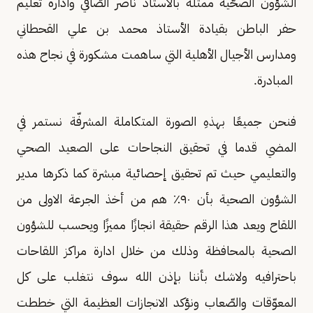
الشؤون الصحّية ممثلة بالأستاذ ناصر الصّافي وادارة تعليم
حفر الباطن بقيادة الأستاذ محمد بن علي القحطاني
ومدارس الأجيال الأهلية التي ساهمت مشكورة في نجاح هذه
المبادرة.
فنحن جميعًا بهذهِ الصورة المتكاملة المشرفّة نستمر في
المضي قدما في تحقيق النجاحات على الصعيد الصحي
والتعليمي حيث تم تحقيق إحصائية مبشرة كما ذكرها مدير
الشؤون الصحية بأن ٩٠٪ هم من أخذ الجرعة الاولى من
اللقاح ويعد هذا الرقم حقيقة انجازًا مميزًا ويحسب للشؤون
الصحية بالمحافظة وذلك من خلال ادارة مراكز اللقاحات
باحترافيه ولاشك بأننا بإذن الله سوف نتغلب على كل
المعوّقات والصّعاب ونؤكد الانجازات العظيمة التي خططت