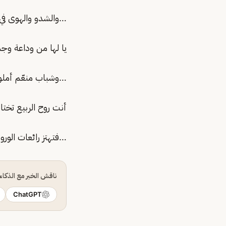
…والشدو والهوى في
يا لها من وداعة وج
…وشباب منعّم أملو
أنت روح الربيع تختال
…فتهتز رائعات الورود
ناقش الخبر مع الذكا
ChatGPT