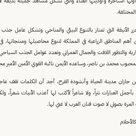
لها الساحرة وأوديتها الغناء والتي تشكل مشاهد جميلة بديعة لا
المختلفة.
 الأنيقة التي تمتاز بالتنوع البيئي والمناخي وتشكل عامل جذب س
هم المناطق الزراعية في المملكة لتنوع محاصيلها ومنتجاتها، في
ية والتطور اللافت والجمال العمراني وتعدد عوامل الجذب السياحي و
لمحبوب محمد بن ناصر، وساعده الأيمن نائبه القوي الأمين الأمير مح
ن جازان مدينة الحياة وأنشودة الفرح، أجد أن الكلمات تقف عاجزة
بأجمل العبارات نثراً، ولا شاعراً لأكتب لها أعذب الأبيات شعراً، ول
المرة بصوتي لا صوت فنان العرب لا غني لها.
الأحلام