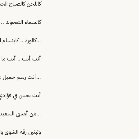
كاللحن كالصباح الجد
كالسماء الضحوك .. كا
…كالورد .. كابتسام ا
أنت أنت .. أنت ما 
…أنت رسم جميل عبق
أنت تحيين في فؤادي
…من أمسي السعيد ا
وتبثين رقة الشوق وا