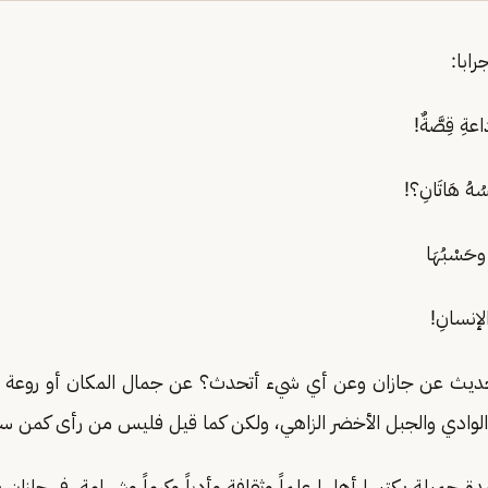
ابا:
ةِ قِصَّةٌ!
ُهُ هَاتَانِ؟!
حَسْبُهَا
الإنسانِ!
حديث عن جازان وعن أي شيء أتحدث؟ عن جمال المكان أو روعة الإ
لوادي والجبل الأخضر الزاهي، ولكن كما قيل فليس من رأى كمن س
ة جميلة يكتبها أهلها علماً وثقافة وأدباً وكرماً وشهامة، في جازان 