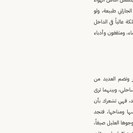
الجازاني طبيعة، ولو
ة عالياً في الداخل
اء، ومثقفون وأدباء
مر وتضم العديد من
لساحلي، وبينهما ترى
عد، فهي تشعرك بأن
سها ومناخها، فتجد
جوها العليل صيفاً،