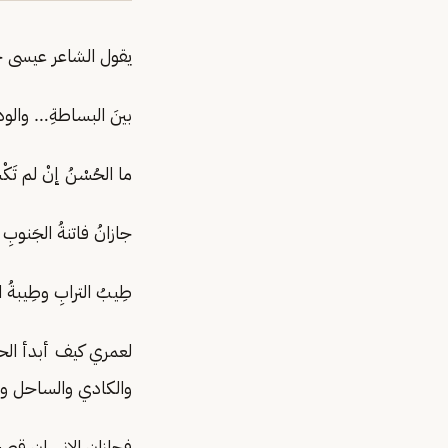
يقول الشاعر عيسى جر
‏بينَ البساطةِ… والوداع
‏ما الحُسْنُ إنْ لم تَكْس
جازانُ فاتنةُ الجَنوبِ و
‏طِيبُ الترابِ وطِيبةُ 
لعمري كيف أبدأ ال
والكادي والساحل وا
فجازان الإنسان قصيد