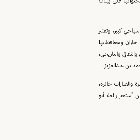
حتوائها على بيئات
ياحي كبير، وتعتبر
 جازان ومحافظاتها
الثقافي والتاريخي،
مد بن عبدالعزيز.
 والعبارات حائرة،
كن أستعير رائعة أبو