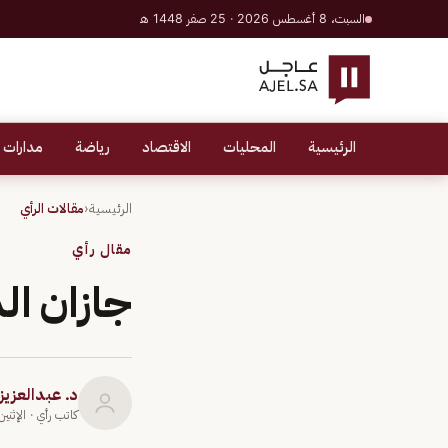
السبت، 8 أغسطس 2026 · 25 صفر 1448 هـ
الرئيسية
المحليات
الاقتصاد
رياضة
مدارات 
الرئيسية
‹
مقالات الرأي
مقال رأي
جازان ال
د. عبدالعزي
كاتب رأي
· الإثنين 20 أبريل 0