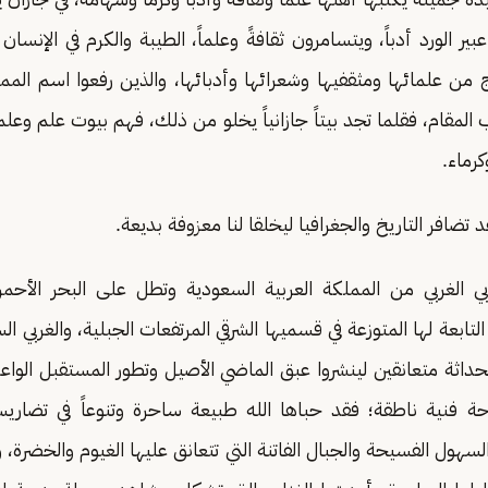
ر الورد أدباً، ويتسامرون ثقافةً وعلماً، الطيبة والكرم في الإنسان 
من علمائها ومثقفيها وشعرائها وأدبائها، والذين رفعوا اسم المملك
 المقام، فقلما تجد بيتاً جازانياً يخلو من ذلك، فهم بيوت علم وعلم
رماء.
قد تضافر التاريخ والجغرافيا ليخلقا لنا معزوفة بديعة.
بي الغربي من المملكة العربية السعودية وتطل على البحر الأح
لتابعة لها المتوزعة في قسميها الشرقي المرتفعات الجبلية، والغربي ا
الحداثة متعانقين لينشروا عبق الماضي الأصيل وتطور المستقبل الوا
حة فنية ناطقة؛ فقد حباها الله طبيعة ساحرة وتنوعاً في تضاري
سهول الفسيحة والجبال الفاتنة التي تتعانق عليها الغيوم والخضرة، و