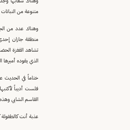
وهناك شعابها وجداو
متنوعة من النباتات 
وهناك عدد من الجزر
منطقة جازان إحدى أ
تشاهد القفزة الحضار
الذي يقوده أميرها ا
ختاماً في الحديث ع
فلست أديباً لأكتبها 
القاسم الشابي وهذه 
عذبة أنت كالطفولة ك