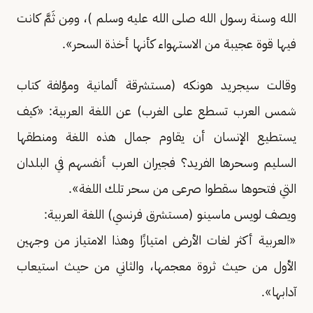
الله وسنة رسول الله صلى الله عليه وسلم )، ومِن ثَمَّ كانت
فيها قوة عجيبة من الاستهواء كأنها أخذة السحر».
وقالت سيجريد هونكه (مستشرقة ألمانية ومؤلفة كتاب
شمس العرب تسطع على الغرب) عن اللغة العربية: «كيف
يستطيع الإنسان أن يقاوم جمال هذه اللغة ومنطقها
السليم وسحرها الفريد؟ فجيران العرب أنفسهم في البلدان
التي فتحوها سقطوا صرعى من سحر تلك اللغة».
ويصف لويس ماسينو (مستشرق فرنسي) اللغة العربية:
«العربية أكثر لغات الأرض امتيازًا وهذا الامتياز من وجهين
الأول من حيث ثروة معجمها، والثاني من حيث استيعاب
آدابها».