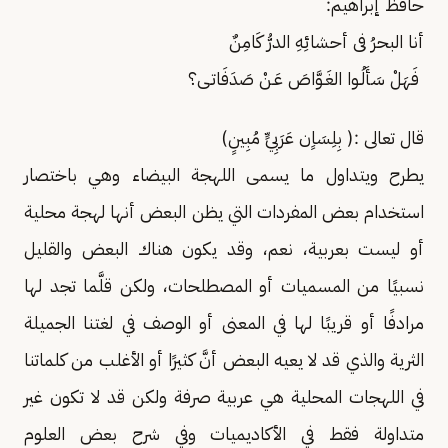
حافظ إبراهيم:
أنا البحرُ فى أحشائِهِ الدرُّ كَامِنٌ
فَهَلْ سَأَلُـوا الغَـوَّاصَ عَـنْ صَدَفَاتـى؟
قال تعالى :( بِلِسَاٍن عَرَبِيٍّ مُبِينٍ)
يطرح ويتداول ما يسمى اللهجة البيضاء وهي باختصار
استخدام بعض المفردات التي يظن البعض أنها لهجة محلية
أو ليست بعربية، نعم، وقد يكون هناك البعض والقليل
نسبيًا من المسميات أو المصطلحات، ولكن قلَّما تجد لها
مرادفًا أو قريبًا لها في المعنى أو الوصف في لغتنا الجميلة
الثرية والذي قد لا يعيه البعض أنَّ كثيرًا أو الأغلب من كلماتنا
في اللهجات المحلية هي عربية صرفة ولكن قد لا تكون غير
متداولة فقط في الأكاديميات وفي شرح بعض العلوم