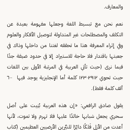
والمعارف.
نعم نحن مع تبسيط اللغة وجعلها مفهومة بعيدة عن
التكلف والمصطلحات غير المتداولة لتوصيل الأفكار والعلوم
وفي إثراء المعرفة هذا ما تحققه لغتنا من داخلها وذاك في
جعبتها باقتدار فلا حاجة للاستيراد إلا في حدود ضيقة جدًا
فيما نرى (حيث تأتي العربية في المرتبة الأولى بين اللغات
حيث تحوي ١٢٣٠٢٩١٢ كلمة أما الإنجليزية يوجد فيها ٦٠٠
ألف كلمة فقط).
يقول صادق الرافعي: «إن هذه العربية بُنِيت على أصل
سحري يجعل شبابها خالدًا عليها فلا تهرم ولا تموت، لأنها
أعدت من الأزل فَلكًا دائِرًا للنيِّرين الأرضيين العظيمين (كتاب