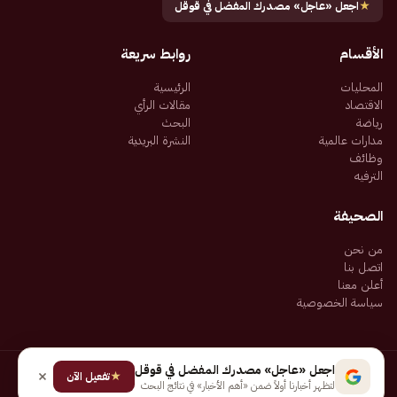
★
اجعل «عاجل» مصدرك المفضل في قوقل
الأقسام
روابط سريعة
المحليات
الرئيسية
الاقتصاد
مقالات الرأي
رياضة
البحث
مدارات عالمية
النشرة البريدية
وظائف
الترفيه
الصحيفة
من نحن
اتصل بنا
أعلن معنا
سياسة الخصوصية
اجعل «عاجل» مصدرك المفضل في قوقل
★
جميع الحقوق محفوظة لـ شركة إيجاز للنشر الإلكتروني المالكة لصحيفة عاجل
تفعيل الآن
لتظهر أخبارنا أولاً ضمن «أهم الأخبار» في نتائج البحث
سياسة الخصوصية
شروط الاستخدام