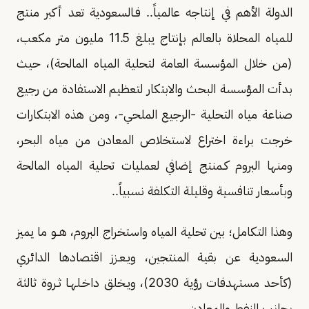
الدولة الأهم في إنتاجه عالمياً.. فـالسعودية تعد أكبر منتج
للمياه المحلاة بالعالم بإنتاج يبلغ 11.5 مليون متر مكعب،
(من خلال المؤسسة العامة لتحلية المياه المالحة)، حيث
بدأت المؤسسة البحث والابتكار لتعظيم الاستفادة من رجيع
صناعة مياه التحلية -الرجيع الملحي-، ومن هذه الابتكارات
خرجت براءة اختراع لاستخلاص المعادن من مياه البحر،
ومنها البروم كـمنتج إضافي لعمليات تحلية المياه المالحة
وبأسعار تنافسية وقليلة التكلفة نسبياً..
وهذا التكامل؛ بين تحلية المياه واستخراج البروم، هــو ما يميز
السعودية عن بقية المنتجين، ويـعـزز اقتصادها الدائري
(كأحد مستهدفات رؤية 2030)، ويـخلق داخـلهـا ثـروة ثالثة
بجانب النفط والمعادن..