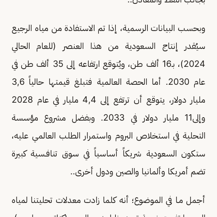
وبحسب البيانات الرسمية، إذا تم الاستفادة من مياه الرجيع
سيُقدر إنتاج السعودية من هذا العنصر (للعام الحالي
2024)، بـ16 ألف طن، ويُتوقع ارتفاعه إلى 35 ألف طن في
عام 2030. أما الحصة العالمية فتبلغ قيمتها حالياً 3,6
مليار دولار، يتوقع أن ترتفع إلى 4,4 مليار في عام 2028
وإلى11 مليار دولار في 2033. وبفضل مشروع مؤسسة
التحلية في استخلاص البروم واستمرار الطلب العالمي عليه،
ستكون السعودية شريكاً أساسياً في سوق تنافـسية كبيرة
تضم أمريكا وألمانيا والصين ودول أخرى..
أجمل مـا في الموضوع؛ أنه كلما زادت معدلات تحليتنا لمياه