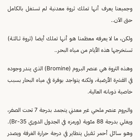
وجميعنا يعرف أنها تملك ثروة معدنية لم تستغل بالكامل
حتى الآن..
ولكن، ما لا يعرفه معظمنا هـو أنها تملك أيضا (ثروة ثــالثـة)
تستخرجها هذه الأيام من مـياه البحـر..
وهـذه الثروة هي عنصر البـروم (Bromine) الذي يندر وجوده
في القشرة الأرضية، ولكنه يتواجد بوفرة في مياه البحار بسبب
خاصية ذوبانه العالية.
والـبروم عنصر ملحي غير معدني يتجمد بدرجة 7 تحت الصفر،
ويغلي بدرجة 88 مئوية (ورمزه في الجدول الدوري 35-Br).
وهـو سائل أحمر ثـقـيل يتطاير في درجة حرارة الغرفة ويصدر