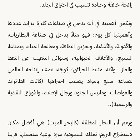
رائحة خانقة وحــادة تتسبب في احتراق الجلد.
وتكمن أهميته في أنه يدخل في صناعات كثيرة يـتزايد عددها
وأهميتها كل يوم؛ فهو مثلاً يدخل في صناعة البطاريات،
والأدوية، والأغـذية، وتخزين الطاقة، ومعالجة المياه، وصناعة
النسيج، والأعلاف الحيوانية، وسوائل التنقيب عن النفط
والغاز.. ولأنـه مثبط للحرائق؛ يُـوجَـه نصف إنتاجه العالمي
لصناعة سلع ومواد يصعب احتراقها (كأثاث الطائرات
والغواصات، وملابس الجنود ورجال الإطفاء، والأوراق النقـدية
والرسمية)..
ورغم أن البحار المغلقة (كالبحر الميت) هي أفضل مكان
لاستخراج البروم، تملك السعودية ميزة نوعية ستجعلها قريبا