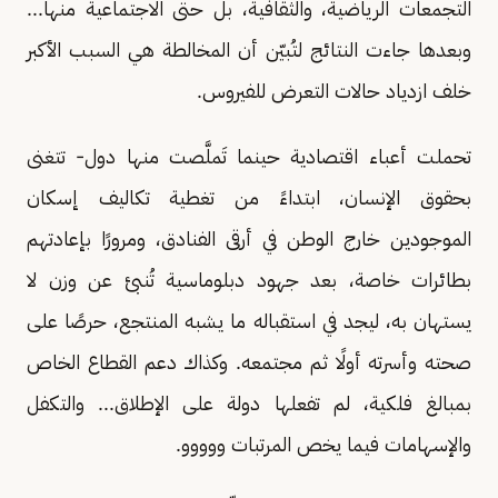
التجمعات الرياضية، والثقافية، بل حتى الاجتماعية منها...
وبعدها جاءت النتائج لتُبيّن أن المخالطة هي السبب الأكبر
خلف ازدياد حالات التعرض للفيروس.
تحملت أعباء اقتصادية حينما تَملَّصت منها دول- تتغنى
بحقوق الإنسان، ابتداءً من تغطية تكاليف إسكان
الموجودين خارج الوطن في أرقى الفنادق، ومرورًا بإعادتهم
بطائرات خاصة، بعد جهود دبلوماسية تُنبئ عن وزن لا
يستهان به، ليجد في استقباله ما يشبه المنتجع، حرصًا على
صحته وأسرته أولًا ثم مجتمعه. وكذاك دعم القطاع الخاص
بمبالغ فلكية، لم تفعلها دولة على الإطلاق... والتكفل
والإسهامات فيما يخص المرتبات ووووو.