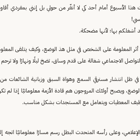
هذا الأسبوع أمام أحد كي لا أنفّر من حولي بل إنني بمفردي أقاو
فسي!
يد أشغلكم بها؛ لأنها مضحكة.
 أثر المعلومة على الشخص في مثل هذ الوضع، وكيف يتلقى المعلومة
واصل الاجتماعي شغالة على قدم وساق، تضخ ليلًا ونهارًا ولا ترحم أ
في ظل انتشار مسترقي السمع وهواة السبق وزبانية الشائعات من
لوضع، ويصبح أولئك المروجون هم قادة الأزمة معلوماتيًا إذا لم ت
ظيف المعطيات ويتعامل مع المستجدات بشكل مناسب.
لإعلامي، وعلى رأسه المتحدث البطل رسم مسارًا معلوماتيًا اتجه إلي