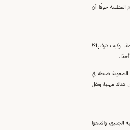
م العطسة خوفُا أن
.. وكيف يترقبها؟!
حدًا.
 الصعوبة ضبطه في
كن هناك مهنية وثقل
ه الجميع، واقتنعوا