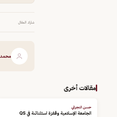
شارك المقال
محمد آ
مقالات أخرى
حسن النجراني
الجامعة الإسلامية وقفزة استثنائىة في QS