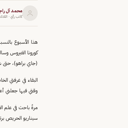
محمد آل راج
كاتب رأي
· الثلاثاء 24 مارس 0
هذا الأسبوع بالنسب
كورونا الفيروس وسا
(جاي براهو)، حتى ش
البقاء في غرفتي الخ
وقتي فيها جعلني أع
مرةً باحث في علم ال
سيناريو الحريص بر