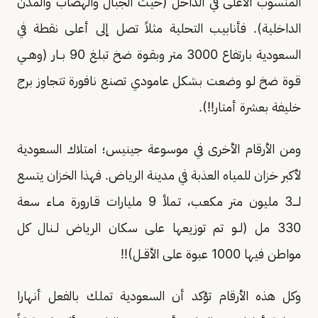
المنسوب الأعلى في الداخل (حيث الجبال والهضاب والمدن
الداخلية). فأنابيب التحلية مثلاً تصل إلى أعلى نقطة في
السعودية بارتفاع 3000 متر وبقـوة ضخ تبلغ 90 بــار (وهــي
قـوة ضخ لـو وضعت بشكل عامودي تصنع نافورة تتجاوز برج
خليفة بعشرة أمتار!!).
ومن الأرقام الأخرى في موسوعة جينيس؛ امتلاك السعودية
لأكبر خزان للمياه العذبة في مدينة الرياض. فهذا الخزان يتسع
لــــ3 مليون متر مكعب، تـملأ 9 مليارات قـارورة مــاء سعة
330 مل (لــو تم توزيعها على سكان الرياض لــنال كل
مواطن فيها 1000 عبوة على الأقــل)!!
وكل هذه الأرقام تؤكد أن السعودية تملك بالفعل أنهارا