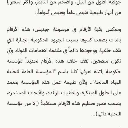
جوفية أطول من النيل، وأضخم من التايمز، وأكثر استقراراً
من أنهار طبيعية تفيض عاماً وتغيض أعواماً..
وبعكس بقية الأرقام في موسوعة جينيس؛ هذه الأرقام
بالذات يصعب كسرها بسبب الجهود الحكومية الجبارة التي
تقف خلفها، ووجودها دائماً في مقدمة اهتمامات الدولة. وكي
نكون منصفين، تـقف خلف هـذه الأرقام تحديداً مؤسسة
حكومية رائدة نعرفها كلنا باسم "المؤسسة العامة لتحلية
المياه المالحة".. ولأن طبيعة عمل هذه المؤسسة يعتمد
على الحلول المبتكرة، والتقنيات الرائدة، والأبحاث المستمرة،
يصعب تصور تحطيم هذه الأرقام مستقبلاً (إلا من مؤسسة
التحلية ذاتها)...