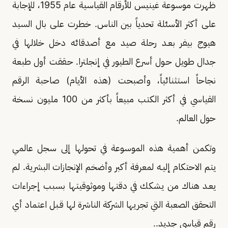
ظهرت موسوعة غينيس للأرقام القياسية عام 1955، للإجابة
على أكثر الأسئلة تحدياً بين الناس. خطرت على بال السيد
هيوج بيفر بعـد رحلة صيد مع أصدقائه دخل خلالها في
جدال طويل حـول أسرع الطيور في إنجلترا. حـققت أول طبعة
نجاحاً استثنائياً، وأصبحت (هذه الأيام) صاحبة الرقم
القياسي في أكثر الكتب مبيعاً بأكثر من 100 مليون نسخة
حول العالم.
وتكمن أهمية هذه الموسوعة في تحولها إلى سجل عالمي
يتم الاحتكام إليـه لمعرفة أكبر وأضخم الإنجازات البشرية. لم
يعـد هناك من يشكك في دقتها وموثوقيتها بسبب إجراءات
التحقق الصعبة التي تجريها الشركة الناشرة لها قـبل اعتماد أي
رقم قياسي جديد..