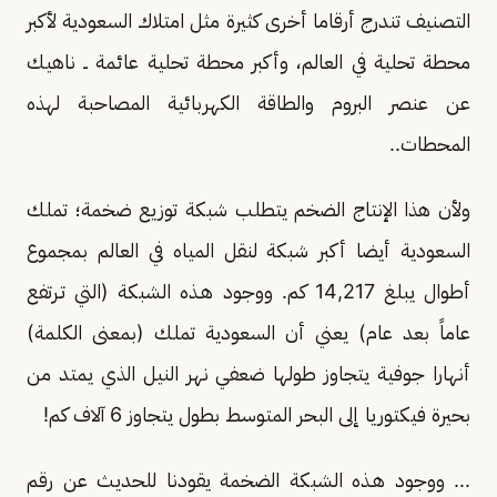
التصنيف تندرج أرقاما أخرى كثيرة مثل امتلاك السعودية لأكبر
محطة تحلية في العالم، وأكبر محطة تحلية عائمة ــ ناهيك
عن عنصر البروم والطاقة الكهربائية المصاحبة لهذه
المحطات..
ولأن هذا الإنتاج الضخم يتطلب شبكة توزيع ضخمة؛ تملك
السعودية أيضا أكبر شبكة لنقل المياه في العالم بمجموع
أطوال يبلغ 14,217 كم. ووجود هـذه الشبكة (التي تـرتفع
عاماً بعد عام) يعني أن السعودية تملك (بمعنى الكلمة)
أنهارا جوفية يتجاوز طولها ضعفي نهر النيل الذي يمتد من
بحيرة فيكتوريا إلى البحر المتوسط بطول يتجاوز 6 آلاف كم!
... ووجود هـذه الشبكة الضخمة يقودنا للحديث عن رقم