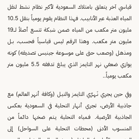
قياسي آخر يتعلق بامتلاك السعودية لأكبر نظام نشط لنقل
المياه العذبة عبر الأنابيب. فهذا النظام يقوم يومياً بنقل 10.5
مليون متر مكعب من المياه ضمن شبكة تتسع أصلاً لـــ19
مليون متر مكعب. وهذا الرقم ليس قياسياً فحسب، بــل
ومذهـل (وصعب حتى على موسوعة جينيس تصديقه) كونه
يوازي ضعفي نهر التايمز الذي يبلغ تدفقه 5.5 مليون متر
مكعب يومياً..
وفي حين يجري نَـهـرّي التايمز والنيـل (وكافة أنهر العالم) مع
جاذبية الأرض، تجري أنهار التحلية في السعودية بعكس
الجاذبية الأرضية. فـمياه التحلية يـتم ضخها دائماً من
المنسوب الأدنى (محطات التحلية على السواحل) إلى