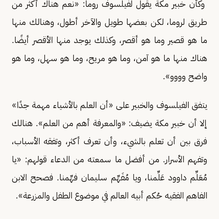
وكأن خبير مكة يقول لفيلسوف روما: «نعم هناك أكثر من
طريق لروما، لكن بعضها طويل والآخر أطول، وهنالك منها
ما هو قصير وما هو أقصر، وكذلك يوجد منها الأقصر أيضًا.
هناك منها ما هو آمن، وما هو مريح، وما هو سهل، وما هو
واضح وووو».
يتفق الفيلسوف والخبير على «أن العلم بالأشياء مهمة جدًا»
إلا أن خبير مكة يضيف: «والمعرفة أهم من العلم». هنالك
فرق بين أن تعلم بالشيء، وأن تعرف أكثر، وتفقه الأسباب،
وتفهم الأسرار. من أفضل ما سمعته من الدعاء قولهم: «يا
مُعَلِّم داوود عَلِّمنا، ويا مُفَهِّم سليمان فهِّمنا. فصحح الابن
الفاهم الفقيه حُكم أبيه العالم في موضوع الطفل والمزرعة».