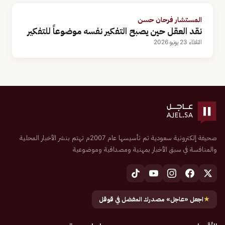
المستشار فرحان حسن
نقد العقل حين يصبح التفكير نفسه موضوعاً للتفكير
الثلاثاء 23 يونيو 2026
صحيفة إلكترونية سعودية تم تأسيسها عام 2007م تهتم بنشر الأخبار المحلية
والمنافسة في سبق الأخبار بمهنية ومصداقية وموضوعية
★
اجعل «عاجل» مصدرك المفضل في قوقل