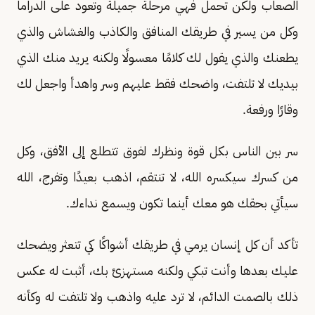
الصعاب ولكن تحمل فهي مرحلة جميلة وتعود على الدراما
وكل من يسير في طريقك المنافق والكاذب والغشاش والذي
يطعنك والذي يقول لك كلامًا معسولًا ولكنه يريد منك الذي
بيديك لا تلتفت، واضحك فقط عليهم وسر واهدأ واجعل لك
وقارًا ورفعة.
سر بين الناس بكل قوة ونظرك لفوق تتطلع إلى الأفق، وكل
من كسرك سيكسره الله، لا تنتقم، اذهب بعيدًا وتفرج، الله
سيأتي بحقك هو معك أينما تكون ويسمع نداءك.
تأكد أن كل إنسان يرمي في طريقك أشواكًا كي تتعثر ويضحك
عليك بعدها وأنت تبكي ولكنه مستهزئ بك، أثبت له عكس
ذلك بالصمت الدائم، لا ترد عليه واذهب ولا تلتفت له وكأنه