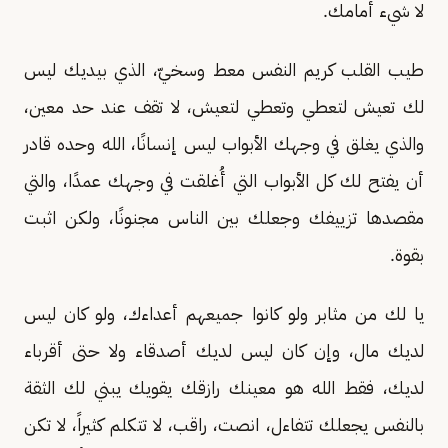
لا شيء أمامك.
طيب القلب كريم النفس معط وسخيّ، الذي بيديك ليس
لك تعيش لتعطي وتعطي لتعيش، لا تقف عند حد معين،
والذي يغلق في وجهك الأبواب ليس إنسانًا، الله وحده قادر
أن يفتح لك كل الأبواب التي أُغلقت في وجهك عمدًا، والتي
مقصدها تزييفك وجعلك بين الناس مجنونًا، ولكن اثبت
بقوة.
يا لك من مثابر ولو كانوا جميعهم أعداءك، ولو كان ليس
لديك مال، وإن كان ليس لديك أصدقاء ولا حتى أقرباء
لديك، فقط الله هو معينك رازقك يقويك يبني لك الثقة
بالنفس يجعلك تتفاءل، انصت، راقب، لا تتكلم كثيراً، لا تكن