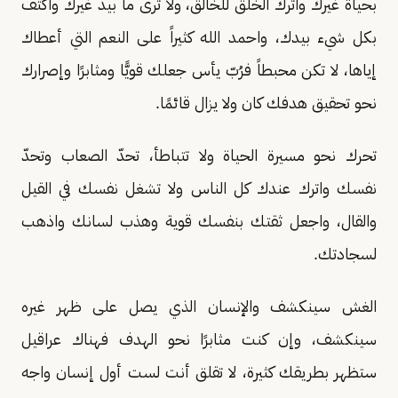
بحياة غيرك واترك الخلق للخالق، ولا ترى ما بيد غيرك واكتف
بكل شيء بيدك، واحمد الله كثيراً على النعم التي أعطاك
إياها، لا تكن محبطاً فرُبّ يأس جعلك قويًّا ومثابرًا وإصرارك
نحو تحقيق هدفك كان ولا يزال قائمًا.
تحرك نحو مسيرة الحياة ولا تتباطأ، تحدّ الصعاب وتحدّ
نفسك واترك عندك كل الناس ولا تشغل نفسك في القيل
والقال، واجعل ثقتك بنفسك قوية وهذب لسانك واذهب
لسجادتك.
الغش سينكشف والإنسان الذي يصل على ظهر غيره
سينكشف، وإن كنت مثابرًا نحو الهدف فهناك عراقيل
ستظهر بطريقك كثيرة، لا تقلق أنت لست أول إنسان واجه