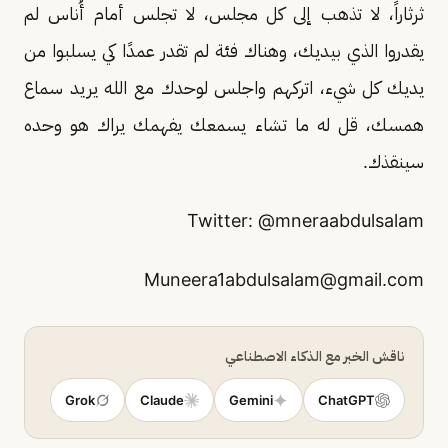
ثرثاراً، لا تذهب إلى كل مجلس، لا تجلس أمام أُناس لم
يقدروا الذي بيديك، وهناك فئة لم تقدر عمدًا كي يسلبوا من
يديك كل شيء، اتركهم واجلس لوحدك مع الله يريد سماع
همسك، قل له ما تشاء يسمعك يفهمك يراك هو وحده
سينقذك.
Twitter: @mneraabdulsalam
Muneera1abdulsalam@gmail.com
ناقش الخبر مع الذكاء الاصطناعي
Grok
Claude
Gemini
ChatGPT