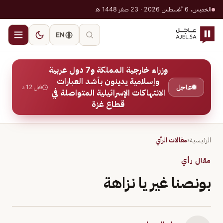
الخميس، 6 أغسطس 2026 · 23 صفر 1448 هـ
EN
وزراء خارجية المملكة و7 دول عربية
وإسلامية يدينون بأشد العبارات
عاجل
قبل 12 د
الانتهاكات الإسرائيلية المتواصلة في
قطاع غزة
الرئيسية
‹
مقالات الرأي
مقال رأي
بونصنا غير يا نزاهة