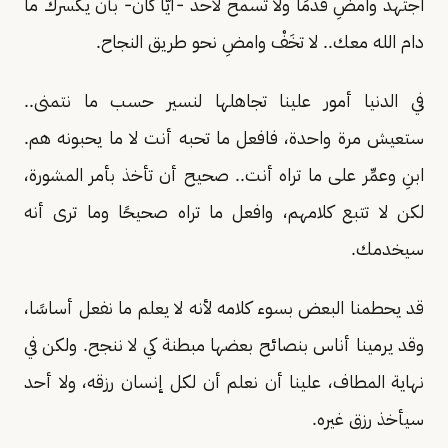
اجتهد وامضِ قدمًا ولا تسمح لأحد -أيًّا كان- بأن يكسرك ما
دام الله معك.. لا تخَفْ وامضِ نحو طريق النجاح.
في الدنيا أمور علينا تجاهلها لنسير حسب ما نتمنى..
ستعيش مرة واحدة، فافعل ما تحبه أنت لا ما يحبونه هم.
ابنِ وعمِّر على ما تراه أنت.. صحيح أن تأخذ بأمر المشورة،
لكن لا تتبع كلامهم، وافعل ما تراه صحيحًا وما ترى أنه
سيخدمك.
قد يحطمنا البعض بسوء كلامه لأنه لا يعلم ما نفعل أساسًا،
وقد يرمينا أناس بنصائح بعضها مبطنة كي لا ننجح. ولكن في
نهاية المطاف، علينا أن نعلم أن لكل إنسان رزقه، ولا أحد
سيأخذ رزق غيره.