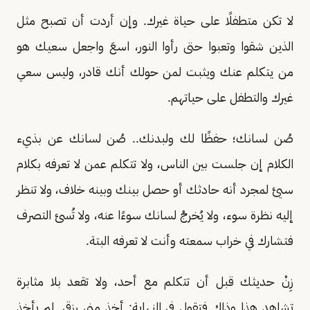
لا تكن متطفلًا على حياة غيرك. وإن أردت أن تصبح مثل
الذين شقوا وتعبوا حتى رأوا النور، اسعَ واجعل سعيك هو
من يتكلم عنك ويثبت لمن حولك أنك قادر، وليس سعي
غيرك والتطفل على حياتهم.
صُن لسانك؛ حفظًا لك ولبدنك.. صُن لسانك عن بذيء
الكلام إن جلست بين الناس، ولا تتكلم عمن لا تعرفه بكلام
سيئ لمجرد أنه حادثك أو حصل بينك وبينه خلاف، ولا تنظر
إليه نظرة سوء، ولا يُخرجْ لسانك سوءًا عنه، ولا تُسئ التصرف
فتشارك في خراب سمعته وأنت لا تعرفه البتة.
زِنْ حديثك قبل أن تتكلم مع أحد، ولا تقعد بلا مثابرة
تشاهد هذا وذاك فتقول في النهاية: أخذ مني رزقي. لم يأخذ