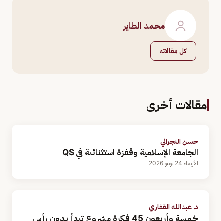
محمد الطاير
كل مقالاته
مقالات أخرى
حسن النجراني
الجامعة الإسلامية وقفزة استثنائىة في QS
الأربعاء 24 يونيو 2026
د. عبدالله القفاري
خمسة وأربعون 45 فكرة مشروع تبدأ بدون رأس