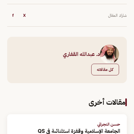
شارك المقال
X
f
د. عبدالله القفاري
كل مقالاته
مقالات أخرى
حسن النجراني
الجامعة الإسلامية وقفزة استثنائىة في QS