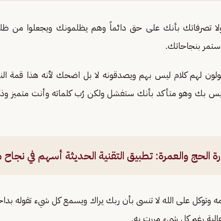
لا تصرفاتك بأنك على حق دائماً وهم يظلمونك ويجعلوا من ظلم
ستمر بنجاحاتك.
ولون لهم كلام ليس بهم ويصدقونه لا بل اضحك لأنه هذا قمة ال
س بك وهو متأكد بأنك ستفشل ولكن رُب كلماته وأنت متميز وذك
رة الحج والعمرة: تطبيق التقنية الحديثة أسهم في نجاح
مه وتوكل على الله لا تنسى بأن ربك يراك ويسمع كل شيء تقوله بد
لية رغم كل شيء مررت به.