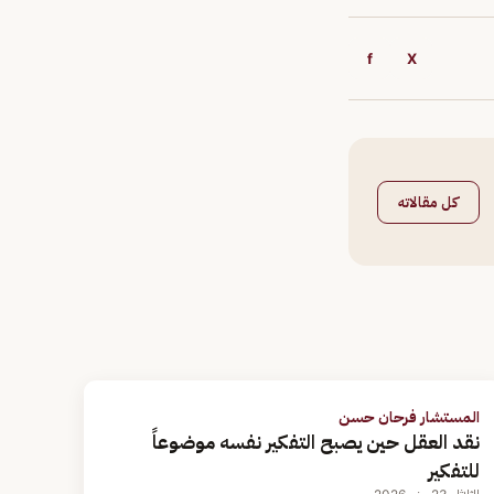
f
X
كل مقالاته
المستشار فرحان حسن
نقد العقل حين يصبح التفكير نفسه موضوعاً
للتفكير