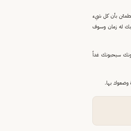
مطمئن بأن كل شيء
 بك له زمان وسوف
نك سيحبونك غداً
 وضعوك بها.