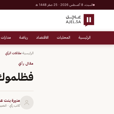
السبت، 8 أغسطس 2026 · 25 صفر 1448 هـ
الرئيسية
المحليات
الاقتصاد
رياضة
مدارات 
الرئيسية
‹
مقالات الرأي
مقال رأي
فظلموك
منيرة بنت ع
كاتب رأي
· الخميس 14 يولي