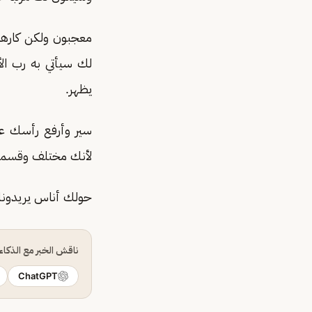
معجبون ولكن كارهو
لك سيأتي به رب ال
يظهر.
سير وأرفع رأسك ع
لأنك مختلف وقسماً
حولك أناس يريدونك
ناقش الخبر مع الذكا
ChatGPT