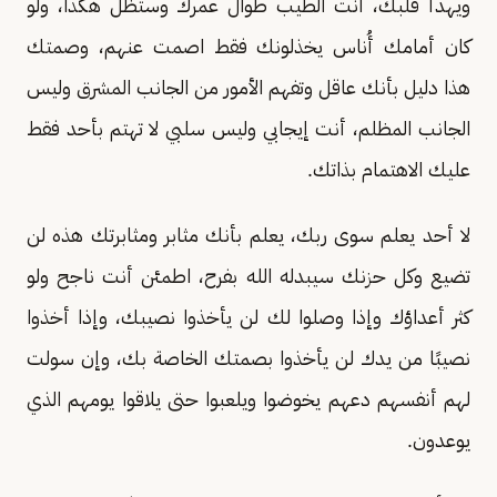
ويهدأ قلبك، أنت الطيب طوال عمرك وستظل هكذا، ولو
كان أمامك أُناس يخذلونك فقط اصمت عنهم، وصمتك
هذا دليل بأنك عاقل وتفهم الأمور من الجانب المشرق وليس
الجانب المظلم، أنت إيجابي وليس سلبي لا تهتم بأحد فقط
عليك الاهتمام بذاتك.
لا أحد يعلم سوى ربك، يعلم بأنك مثابر ومثابرتك هذه لن
تضيع وكل حزنك سيبدله الله بفرح، اطمئن أنت ناجح ولو
كثر أعداؤك وإذا وصلوا لك لن يأخذوا نصيبك، وإذا أخذوا
نصيبًا من يدك لن يأخذوا بصمتك الخاصة بك، وإن سولت
لهم أنفسهم دعهم يخوضوا ويلعبوا حتى يلاقوا يومهم الذي
يوعدون.