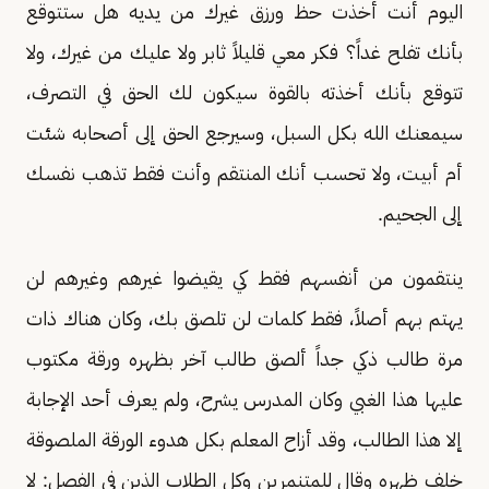
اليوم أنت أخذت حظ ورزق غيرك من يديه هل ستتوقع
بأنك تفلح غداً؟ فكر معي قليلاً ثابر ولا عليك من غيرك، ولا
تتوقع بأنك أخذته بالقوة سيكون لك الحق في التصرف،
سيمعنك الله بكل السبل، وسيرجع الحق إلى أصحابه شئت
أم أبيت، ولا تحسب أنك المنتقم وأنت فقط تذهب نفسك
إلى الجحيم.
ينتقمون من أنفسهم فقط كي يقيضوا غيرهم وغيرهم لن
يهتم بهم أصلاً، فقط كلمات لن تلصق بك، وكان هناك ذات
مرة طالب ذكي جداً ألصق طالب آخر بظهره ورقة مكتوب
عليها هذا الغبي وكان المدرس يشرح، ولم يعرف أحد الإجابة
إلا هذا الطالب، وقد أزاح المعلم بكل هدوء الورقة الملصوقة
خلف ظهره وقال للمتنمرين وكل الطلاب الذين في الفصل: لا