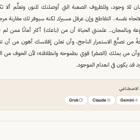
تنان للا وجود، وللظروف الصعبة التي أوصلتك للنور، وتعلَّم أل
 وبالمجان.. علمتني الحياة أن من (باعك) أكثر أمانًا ممن لم (يَبِعْ
ةً من تصنُّع الاستمرار الناجح، وأن تعلن إفلاسك أهون من أن تتظ
 وأن من يملك (الصفر) قوي بطموحه وانطلاقته؛ لأن الخوف من ال
ود قد يكون في انعدام الموجود.
ء الاصطناعي
Grok
Claude
Gemini