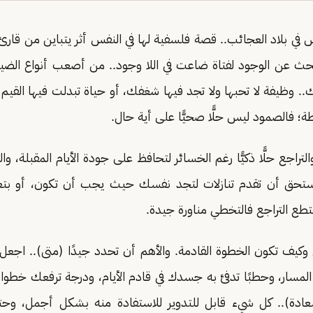
في بلاد العجائب.. قصة فلسفية لها في النفس أثر يتباين من قارئ إ
حث عن الوجود لفتاة ضاعت في اللا وجود.. من أصعب أنواع الض
. وظيفة لا تحبها ولا تجد فيها شغفك، أو حياة تبدلت فيها الق
؛ فالصمود ليس حلًّا صحيًّا على أية حال.
تراجع حلًّا ذكيًّا رغم الخسائر لتحافظ على جودة الأيام المقبلة، و
ستحق أن تقدم تنازلات لتجد نفسك حيث يجب أن تكون، أو بتع
تطع التراجع فالتخطي مناورة جيدة.
وكيف تكون الخطوة القادمة. والأهم أن تحدد جيدًا (متى).. اجعل
 المسار، وحطبًا تدفئ به جسدك في قادم الأيام، ودرجة ترفعك خطوا
عادة).. كل شيء قابل للتدوير للاستفادة منه بشكل أجمل، وحتم