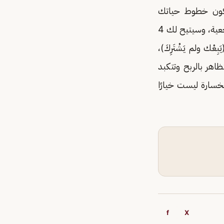
ا تكون خطوط حياتك
متوازية تأخذك إلى الاتجاه نفسه.. التقاطع وإن عرقل مسيرك لكنه سيوفر لك مقارنة مرجعية، وسيتيح لك 4
ك ولم يَشْتَرِكَ)،
اهر بالربح وتتكبد
خسارة ليست خيارًا
f
X