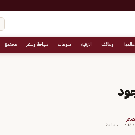
عالمية
وظائف
الترفيه
منوعات
سياحة وسفر
مجتمع
جود
لصقر
 2020