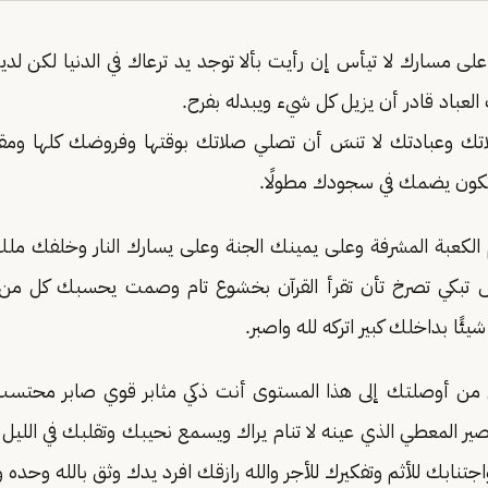
لى مسارك لا تيأس إن رأيت بألا توجد يد ترعاك في الدنيا لكن لديك
العباد قادر أن يزيل كل شيء ويبدله بفرح.
 وعبادتك لا تنسَ أن تصلي صلاتك بوقتها وفروضك كلها ومقد
 تكون يضمك في سجودك مطولًا.
 الكعبة المشرفة وعلى يمينك الجنة وعلى يسارك النار وخلفك مل
 تبكي تصرخ تأن تقرأ القرآن بخشوع تام وصمت يحسبك كل م
ئًا بداخلك كبير اتركه لله واصبر.
هي من أوصلتك إلى هذا المستوى أنت ذكي مثابر قوي صابر محتس
صير المعطي الذي عينه لا تنام يراك ويسمع نحيبك وتقلبك في الليل
تنابك للأثم وتفكيرك للأجر والله رازقك افرد يدك وثق بالله وحده و