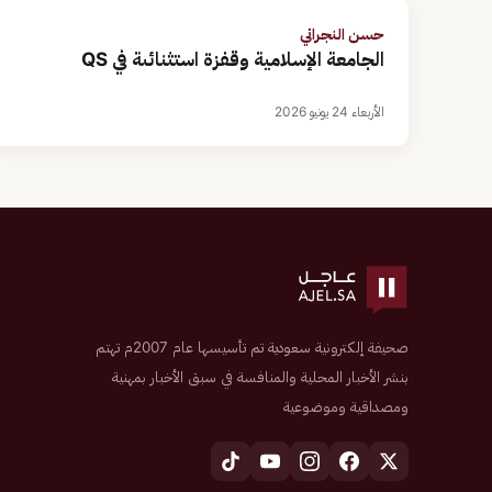
حسن النجراني
الجامعة الإسلامية وقفزة استثنائىة في QS
الأربعاء 24 يونيو 2026
صحيفة إلكترونية سعودية تم تأسيسها عام 2007م تهتم
بنشر الأخبار المحلية والمنافسة في سبق الأخبار بمهنية
ومصداقية وموضوعية