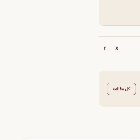
f
X
كل مقالاته