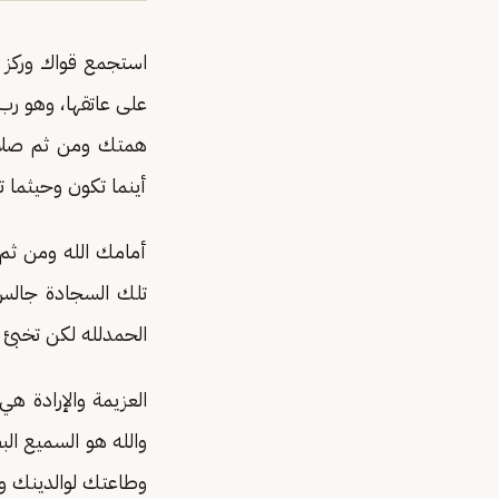
استجمع قواك وركز ع
على عاتقها، وهو رب 
همتك ومن ثم صلاتك
أينما تكون وحيثما
أمامك الله ومن ثم
تلك السجادة جالس
الحمدلله لكن تخبئ شي
العزيمة والإرادة 
والله هو السميع الب
وطاعتك لوالدينك واج