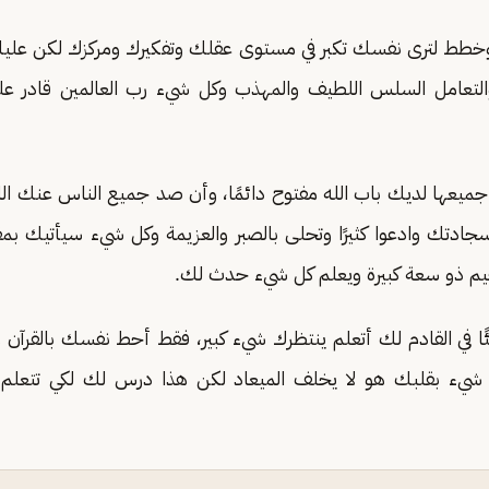
ة وخطط لترى نفسك تكبر في مستوى عقلك وتفكيرك ومركزك لكن عليك
والتعامل السلس اللطيف والمهذب وكل شيء رب العالمين قادر عل
جميعها لديك باب الله مفتوح دائمًا، وأن صد جميع الناس عنك ا
ادتك وادعوا كثيرًا وتحلى بالصبر والعزيمة وكل شيء سيأتيك بمق
رحيم ذو سعة كبيرة ويعلم كل شيء حدث لك.
ا في القادم لك أتعلم ينتظرك شيء كبير، فقط أحط نفسك بالقرآن وا
ء بقلبك هو لا يخلف الميعاد لكن هذا درس لك لكي تتعلم 