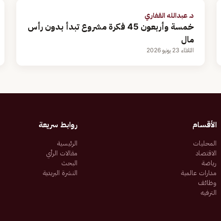
د. عبدالله القفاري
خمسة وأربعون 45 فكرة مشروع تبدأ بدون رأس
مال
الثلاثاء 23 يونيو 2026
الأقسام
روابط سريعة
المحليات
الرئيسية
الاقتصاد
مقالات الرأي
رياضة
البحث
مدارات عالمية
النشرة البريدية
وظائف
الترفيه