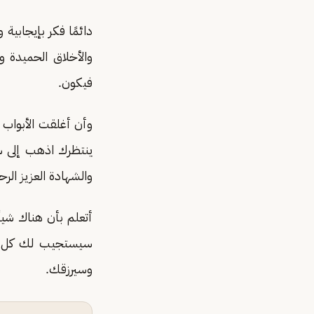
دائمًا فكر بإيجابي
والأخلاق الحميدة 
فيكون.
وأن أغلقت الأبواب 
ينتظرك اذهب إلى سج
والشهادة العزيز ال
أتعلم بأن هناك شيئً
سيستجيب لك كل شي
وسيرزقك.