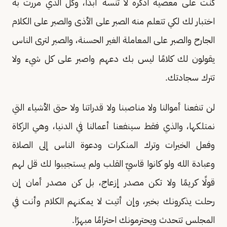
كنت على معصية اذكره لا تنسه أبدًا، وكل الذي مررت به
اختبار لك لكي تتعلم منه الصبر على الأذى والصبر على الكلام
الجارح والصبر على المعاملة الغير الحسنة، والصبر لترى الناس
يقولون لك كلامًا ليس بك دعهم واصبر على كل شيء ولا
تترك سجادتك.
لن تنفعنا أموالنا ولا مناصبنا ولا قدراتنا ولا حتى الأشياء التي
نمتلكها، والذي فقط سينفعنا أعمالنا في الدنيا، وهي الزكاة
وفعل الخيرات وترك المنكرات ودعوة الناس إلى الصلاة
وعبادة الله ولو كانوا قاسيّ القلب ولم يستجيبوا لك قل لهم
قولًا كريمًا ولا تكن مصدر إزعاج، بل كن مصدر أمان إن
رحلت يذكرونك بخير، وإن أتيت لا يمكنهم الكلام وأنت في
المجلس تتحدث ويحترمونك احترامًا مبهرًا.