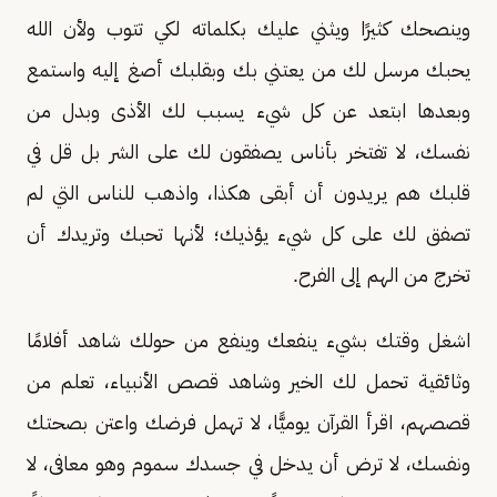
وينصحك كثيرًا ويثني عليك بكلماته لكي تتوب ولأن الله
يحبك مرسل لك من يعتني بك وبقلبك أصغ إليه واستمع
وبعدها ابتعد عن كل شيء يسبب لك الأذى وبدل من
نفسك، لا تفتخر بأناس يصفقون لك على الشر بل قل في
قلبك هم يريدون أن أبقى هكذا، واذهب للناس التي لم
تصفق لك على كل شيء يؤذيك؛ لأنها تحبك وتريدك أن
تخرج من الهم إلى الفرح.
اشغل وقتك بشيء ينفعك وينفع من حولك شاهد أفلامًا
وثائقية تحمل لك الخير وشاهد قصص الأنبياء، تعلم من
قصصهم، اقرأ القرآن يوميًّا، لا تهمل فرضك واعتن بصحتك
ونفسك، لا ترض أن يدخل في جسدك سموم وهو معافى، لا