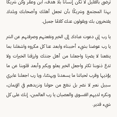
ترضى بالقليل لا تكن إنسانًا بلا هدف، ابن وعمّر وكن شريكًا
بهذا المجتمع وشريكًا بأن تجعل أهلك وأصحابك وبلدك
يفتخرون بك ويقولون عنك كلامًا جميل.
يا رب إني دعوت عبادك إلى الخير ونفعتهم وصرفتهم عن الشر
يا رب عوضنا بشيء أحببناه وابعد عنا كل مكروه واشغلنا بما
ينفعنا لا يضرنا واجعلنا من أهل جنتك وارزقنا الخيرات ولا
تدع ذنوبنا تكثر واجعل الخير يعلو ويكبر وأبعد قلوبنا عن ما
يؤذيها وقرب لحياتنا ما يسعدنا ويهنئنا، ويا رب اجعلنا عابري
سبيل نعبر لا نضر بل ننفع من حولنا ونزيدهم في الإيمان،
ونكره لديهم الفسوق والعصيان يا رب العالمين، إنك على كل
شيء قدير.