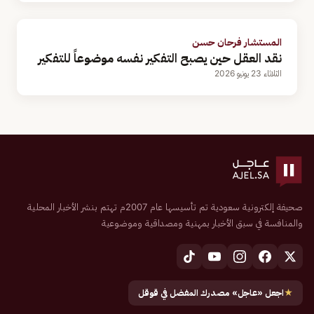
المستشار فرحان حسن
نقد العقل حين يصبح التفكير نفسه موضوعاً للتفكير
الثلاثاء 23 يونيو 2026
صحيفة إلكترونية سعودية تم تأسيسها عام 2007م تهتم بنشر الأخبار المحلية
والمنافسة في سبق الأخبار بمهنية ومصداقية وموضوعية
★
اجعل «عاجل» مصدرك المفضل في قوقل