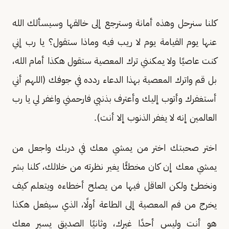
كلنا سنرحل وهذه أمانة وسترجع إلى خالقها وسيسألك الله
عنها يوم القيامة يوم لا ريب فيه وماذا ستقول؟ يا رب إني
كنت عاصيًا ولا يمكنني ترك المعصية ستقول هكذا أمام الله،
بل قم واترك المعصية بهذا الدعاء ردده في جوفك (اللهم أني
أستغفرك وأتوب إليك وأعترف بذنبي فارحمني واغفر لي يا رب
العالمين إنه لا يغفر الذنوب إلا أنت).
اختر صحبتك اختر من يمشي معك في دربك واجعل من
يمشي معك إن كان مخطئًا يغير نظرته من خلالك، كلنا بشر
ونخطئ ولكن العاقل فيها من يصلح أخطاءه ويتعلم كيف
يخرج من فم المعصية إلى الطاعة أولًا، الذي سيفعل هكذا
هو أنت وليس أحدًا غيرك، وثانيًا الصديق يسير معك