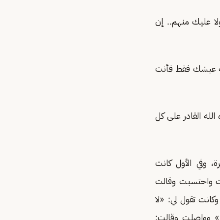
لا عليك منهم.. إن
قمة عيشك فقط فأنت
لله القادر على كل
، وفي الأول كانت
رت واحتسبت وقالت
انت تقول لي: «لا
!» وواصلت وقالت: