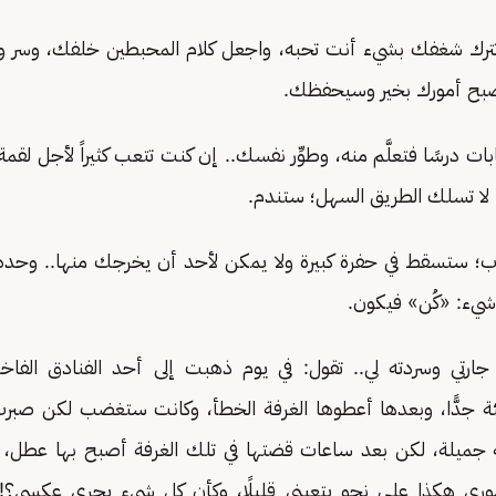
 تترك شغفك بشيء أنت تحبه، واجعل كلام المحبطين خلفك، وسر و
صبح أمورك بخير وسيحفظك.
ات درسًا فتعلَّم منه، وطوِّر نفسك.. إن كنت تتعب كثيراً لأجل ل
 لا تسلك الطريق السهل؛ ستندم.
الرب؛ ستسقط في حفرة كبيرة ولا يمكن لأحد أن يخرجك منها.. وحده ا
يء: «كُن» فيكون.
رتي وسردته لي.. تقول: في يوم ذهبت إلى أحد الفنادق الفاخرة
ة جدًّا، وبعدها أعطوها الغرفة الخطأ، وكانت ستغضب لكن صب
 جميلة، لكن بعد ساعات قضتها في تلك الغرفة أصبح بها عطل، وك
موري هكذا على نحو يتعبني قليلًا، وكأن كل شيء يجري عكسي؟