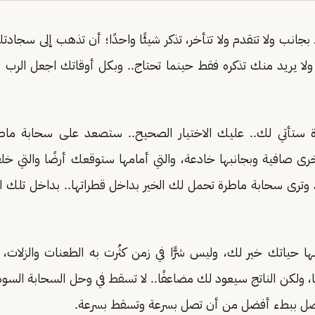
جانب ولا تتقدم ولا تتأخر، تذكر شيئًا واحدًا؛ أن تذهب إلى سجادتك 
ك، ولا يريد منك تذكره فقط حينما تحتاج.. وبكل أوقاتك اجعل الر
 ستأتي لك.. عليك الاختيار الصحيح.. ستصعد على سحابة ماط
خرى صافية وبجانبها خادعة، والتي أمامها ستوقعك أرضًا والتي خ
وترى سحابة ماطرة تحمل لك الخير بداخل قطراتها.. بداخل تلك ا
بها حياتك خير لك، وليس شرًّا في زمن كثُرت به الطعنات والزلات،
ًا، ولكن الناتج سيعود لك مضاعفًا.. لا تسقط في وحل السحابة السو
ستصل ببطء أفضل من أن تصل بسرعة وتسقط بسرعة.