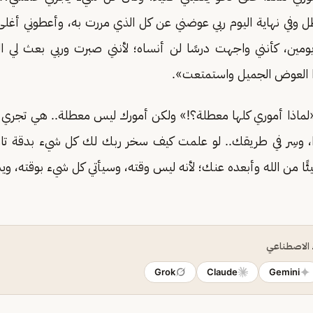
ل وفي نهاية اليوم ربي عوضني عن كل الذي مررت به، وأعطوني أغلى 
ومين، كأنني واجهت درسًا لن أنساه؛ لأنني صبرت وربي بعث لي ا
 العوض الجميل واستمتعت».
«لماذا أموري كلها معطلة؟!» ولكن أمورك ليس معطلة.. هي تجري 
بدًا، وسِر في طريقك.. لو علمت كيف سخر ربك لك كل شيء بدقة 
ًا من الله وأبعده عنك؛ لأنه ليس وقته، وسيأتي كل شيء بوقته، ويذ
ء الاصطناعي
Grok
Claude
Gemini