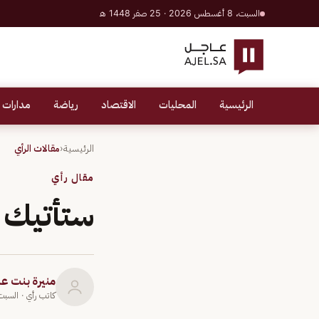
السبت، 8 أغسطس 2026 · 25 صفر 1448 هـ
الرئيسية
المحليات
الاقتصاد
رياضة
مدارات 
الرئيسية
‹
مقالات الرأي
مقال رأي
ستأتيك س
منيرة بنت ع
كاتب رأي
· السبت 12 أكتوبر 9