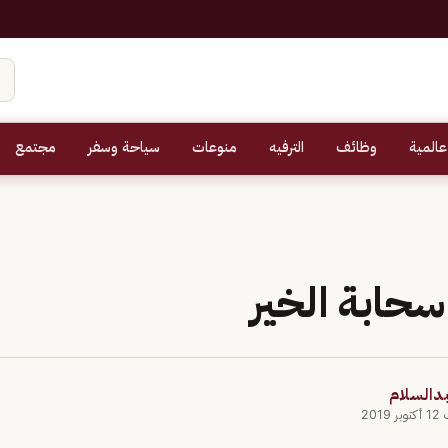
عالمية
وظائف
الترفيه
منوعات
سياحة وسفر
مجتمع
حابة الخير
بدالسلام
201