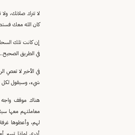
لا تترك صلاتك، ولا
كان الله معك فست
إن كانت تلك السحاب
في الطريق الصحيح..
في الأخير لا تعصِ 
شيء، وسيقول لكل ش
هناك موقف واجه جا
معاملتهم معها سيئ
لهم، وأعطوها غرفة
أدري لماذا تسير أ