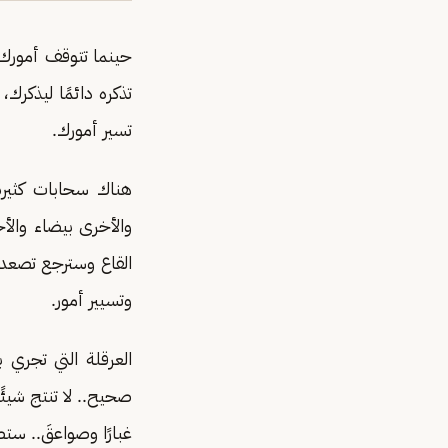
حينما تتوقف أمورك ب
تذكره دائمًا ليذكر
تسير أمورك.
هناك سحابات كثيرة
والأخرى بيضاء والأ
القاع وسترجع تصعد 
وتسيير أمور.
العرقلة التي تجري 
صحيح.. لا تنتج شيئ
غبارًا وصواعقَ.. 