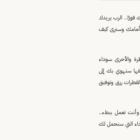
فورًا.. الرب يريدك
ب أمامك وسترى كيف
رة والأخرى سوداء
لفها ستهوي بك إلى
لقطرات رزق وتوفيق
 وأنت تعمل ببطء..
داء التي ستحمل لك