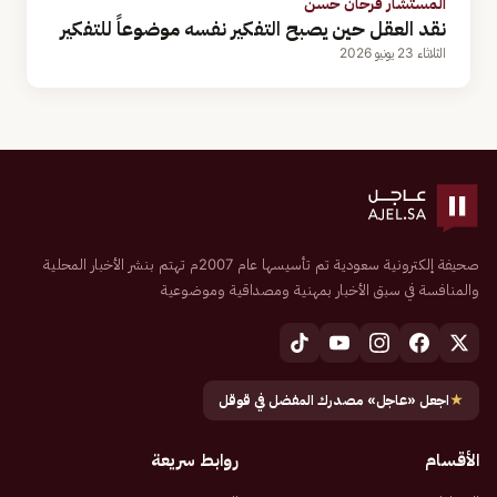
المستشار فرحان حسن
نقد العقل حين يصبح التفكير نفسه موضوعاً للتفكير
الثلاثاء 23 يونيو 2026
صحيفة إلكترونية سعودية تم تأسيسها عام 2007م تهتم بنشر الأخبار المحلية
والمنافسة في سبق الأخبار بمهنية ومصداقية وموضوعية
★
اجعل «عاجل» مصدرك المفضل في قوقل
الأقسام
روابط سريعة