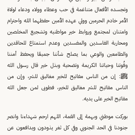
وتجسده الأفعال متناغمة في حب وعطاء وولاء ودعاء لولاة
الأمر خادم الحرمين وولي عهده الأمين حفظهما الله واحترام
وامتنان لمجتمع وروابط خير مواطنيه وتشجيع المخلصين
ومحاربة الفاسدين والمفسدين وعدم استمتاع للحاقدين
والطامعين والوعي بما يصلح شأننا جميعًا ويحفظ أمننا
وقُوتنا وحياتنا الكريمة وتضحية وبذل خير قال رسول الله
ﷺ: إن من الناس مفاتيح للخير مغاليق للشر، وإن من
الناس مفاتيح للشر مغاليق للخير، فطوبى لمن جعل الله
مفاتيح الخير على يديه.
بوركت موطني وبهمة إلى القمة، اللهم ارحم شهداءنا وانصر
جنودنا في الحد الجنوبي وفي كل ثغر يذودون ويدافعون عن