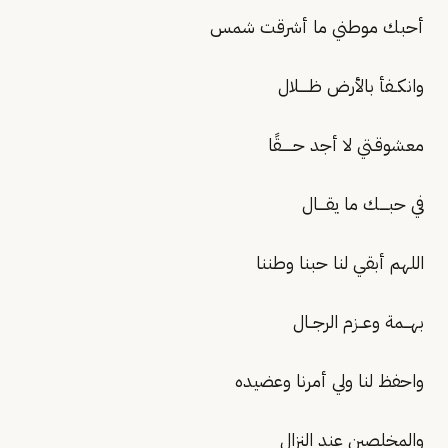
أحبك موطني ما أشرقت شمس
وانكــفأ بالأرض ظـــــلال
معشوقـتي لا أجد حــــــقًا
في حبــــك ما يقــــال
اللهم أبقي لنا حبنا وطننا
بهـــمة وعــزم الرجــال
واحفظ لنا ولي أمرنا وعضيده
والمخلصين عند النزال