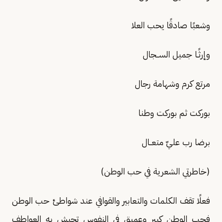
وشعبًا صادقًا يحب العلا
وإرثًـا جميل الســجال
مرتع كرم وشهامة رجال
بوركت ثم بوركت وطنا
برضا رب عليّ متعــال
(خاطرتي الشعرية في حب الوطن)
فعلًا تقف الكلمات والتعابير والقوافي عند شواطئ حب الوطن
فحب الوطن كبير وعميق في النفوس تجيش به العواطف