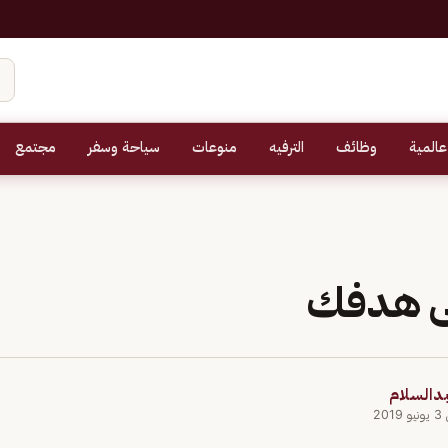
عالمية
وظائف
الترفيه
منوعات
سياحة وسفر
مجتمع
لى هدفك
بدالسلام
201