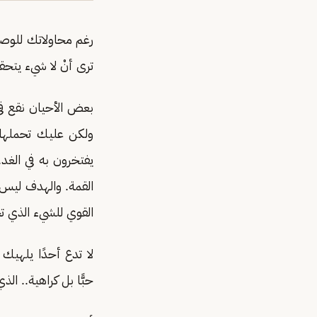
رغم محاولاتك للوصول
ترى أنْ لا شيء يتحق
بعض الأحيان نقع في 
ولكن عليك تحملها..
يفتخرون به في الغد
القمة. والهدف ليس
القوي للشيء الذي ت
لا تدع أحدًا يلهي
حبًّا بل كراهية.. ا