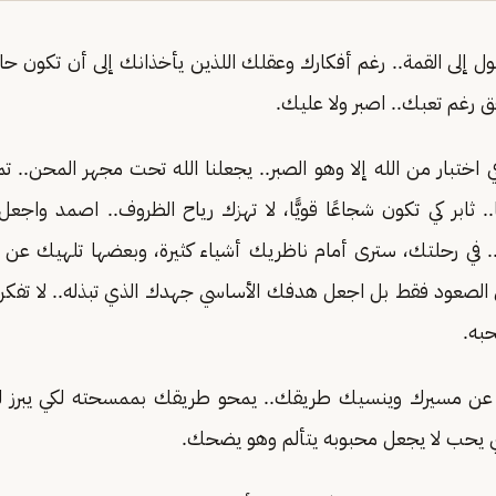
 إلى القمة.. رغم أفكارك وعقلك اللذين يأخذانك إلى أن تكون حالمً
ق رغم تعبك.. اصبر ولا عليك.
اختبار من الله إلا وهو الصبر.. يجعلنا الله تحت مجهر المحن.. تم
 ثابر كي تكون شجاعًا قويًّا، لا تهزك رياح الظروف.. اصمد واجع
.. في رحلتك، سترى أمام ناظريك أشياء كثيرة، وبعضها تلهيك عن
 الصعود فقط بل اجعل هدفك الأساسي جهدك الذي تبذله.. لا تفكر
حبه.
ك عن مسيرك وينسيك طريقك.. يمحو طريقك بممسحته لكي يبرز 
لذي يحب لا يجعل محبوبه يتألم وهو يضحك.