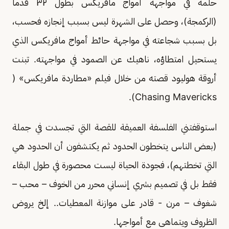
حلمه في مواجهة أمواج مافريكس بطول ٣٢ قدما
(الركمجة)، وحصل على الشهرة ليس بسبب إنجازه فحسب،
بل بسبب شجاعته في مواجهة حائط أمواج مافريكس الذي
يستحيل امتطاؤه، ناهيك عن الصمود في مواجهته. تبنت
أروقة هوليود قصته من خلال فيلم «مطاردة مافريكس» (
Chasing Mavericks).
استوقفتني الفلسفة العميقة للقصة التي تجسدت في جملة
(بعض الناس يتخطون الحدود ثم يكتشفون أن الحدود هي
التي تخطتهم)، فجودة الحياة ليست محصورة في طول البقاء
فقط بل في تصميم بشري إنساني محرر من الخوف – محب –
شغوف – مرن - قادر على موازنة المعطيات.. إلخ يروض
الظروف ويتماهى مع أمواجها.