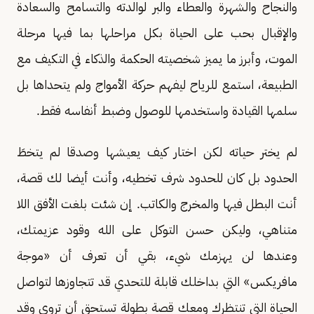
والنجاح والشهرة والعطاء والبر لوالدته والتسامح والسعادة
والإقبال بحب على الحياة بكل مراحلها بما فيها مرحلة
الموت، وأبرز ما يميز شخصيته الحكمة والذكاء في التكيف مع
الطبيعة، استمع للرياح ليفهم حركة الأمواج ولم يتحداها بل
سلمها القيادة واستخدمها للوصول وضبط أنفاسه فقط.
لم يختر حياته لكن اختار كيف يعيشها وصدقا لم يتخطَ
الحدود بل كان للحدود شرف تخطيه، وأنت أيضا لك قصة،
أنت البطل فيها والمخرج والكاتب. إن شئت بلغت الأفق اللا
متناهي، وليكن حسن التوكل على الله وقود عزيمتك،
وعندها لن يهزمك شيء، بقي أن تعرف أن «موجة
مافريكس» التي بداخلك قابلة للتحدي قد تتجاوزها لتواصل
الحياة التي تنتظرك ومعك قصة بطولة تستحق أن تروى وقد