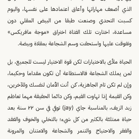
الذي أضعف مهاراتها وأعاق اعتمادها على نفسها، واليوم
كسبت التحدي وصنعت طبقا من البيض المقلي دون
مساعدة، اختارت تلك الفتاة اختراق «موجة مافريكس»
وتفوقت عليها واستحقت وسم الشجاعة بمقلاة وبيضة.
الحياة ملأى بالاختيارات لكن قوة الاختيار ليست للجميع، بل
لمن يملك الشجاعة فالاستطاعة أن تكون مقداما وحكيما،
وإن لم تكن تام الجاهزية، كن أنت الأمان لنفسك وللآخرين،
وكن القيمة إذا تهاوت القيم، وكن دائما الحقيقة مهما تعاظم
زبد الزيف، بالمناسبة جاي (jay) توفي في سن ٢٢ سنة بعد
حياة ممتلئة بالكثير من كل شيء؛ بالتخلي والخوف والفقد
والفقر والاحتياج والتنمر والشجاعة والامتنان والمرونة