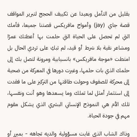
بقليل من التأمل وبعيدا عن تكييف الحجج لتبرير المواقف
قصة جاي (jay) وأمواج مافريكس قصتنا جميعا، فأمك
التي لم تحصل على الحياة التي حلمت بها أعطتك عمرًا
ومشاعر نقية بلا شرط أو قيد، لم تبكِ على تردي الحال بل
امتطت «موجة مافريكس» بانسيابية ومرونة لتصل بك إلى
حلمك الذي بات حلمها، وغيرت دورها في المعركة من ضحية
إلى محركة للصفوف وحولت طاقتها من التركيز على ما فقدت
إلى استثمار أمثل لما تملك وما يسعدها وهو أنت ونفسها،
تلك الأم هي النموذج الإنساني البشري الذي يشكل مقوم
مهم في جودة الحياة.
وذاك الشاب الذي غابت مسؤولية والديه تجاهه - بمبرر أو