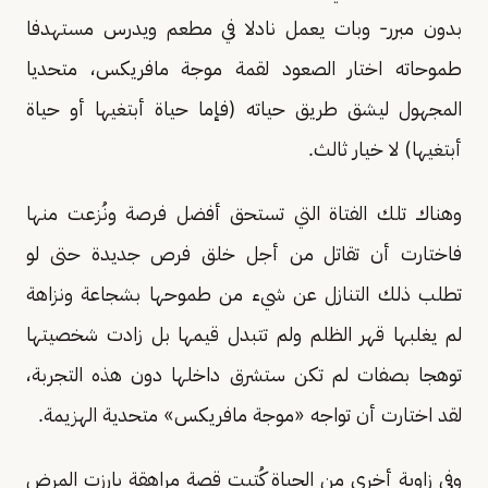
بدون مبرر- وبات يعمل نادلا في مطعم ويدرس مستهدفا
طموحاته اختار الصعود لقمة موجة مافريكس، متحديا
المجهول ليشق طريق حياته (فإما حياة أبتغيها أو حياة
أبتغيها) لا خيار ثالث.
وهناك تلك الفتاة التي تستحق أفضل فرصة ونُزعت منها
فاختارت أن تقاتل من أجل خلق فرص جديدة حتى لو
تطلب ذلك التنازل عن شيء من طموحها بشجاعة ونزاهة
لم يغلبها قهر الظلم ولم تتبدل قيمها بل زادت شخصيتها
توهجا بصفات لم تكن ستشرق داخلها دون هذه التجربة،
لقد اختارت أن تواجه «موجة مافريكس» متحدية الهزيمة.
وفي زاوية أخرى من الحياة كُتبت قصة مراهقة بارزت المرض