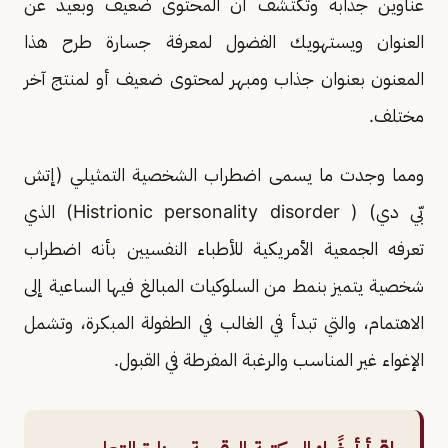
عناوين جذابة وتكتشف أن المحتوى ضعيف وبعيد عن
العنوان ويستهويك الفضول لمعرفة جسارة طرح هذا
المعنون بعنوان جذاب ومبهر لمحتوى ضعيف أو لمنتج آخر
مختلف.
ومما وجدت ما يسمى اضطراب الشخصية التمثيلي (إتش
بّي دي) ( Histrionic personality disorder)‏ الذي
تعرفه الجمعية الأمريكية للأطباء النفسيين بأنه اضطراب
شخصية يتميز بنمط من السلوكيات المبالغ فيها الساعية إلى
الاهتمام، والتي تبدأ في الغالب في الطفولة المبكرة، وتشمل
الإغواء غير المناسب والرغبة المفرطة في القبول.