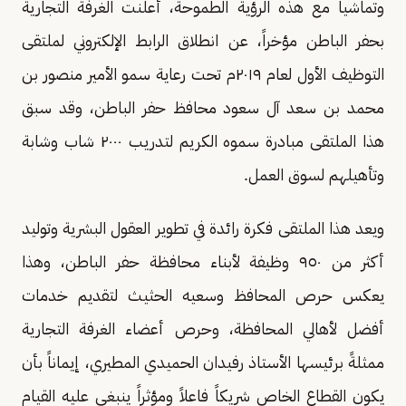
وتماشياً مع هذه الرؤية الطموحة، أعلنت الغرفة التجارية
بحفر الباطن مؤخراً، عن انطلاق الرابط الإلكتروني لملتقى
التوظيف الأول لعام ٢٠١٩م تحت رعاية سمو الأمير منصور بن
محمد بن سعد آل سعود محافظ حفر الباطن، وقد سبق
هذا الملتقى مبادرة سموه الكريم لتدريب ٢٠٠٠ شاب وشابة
وتأهيلهم لسوق العمل.
ويعد هذا الملتقى فكرة رائدة في تطوير العقول البشرية وتوليد
أكثر من ٩٥٠ وظيفة لأبناء محافظة حفر الباطن، وهذا
يعكس حرص المحافظ وسعيه الحثيث لتقديم خدمات
أفضل لأهالي المحافظة، وحرص أعضاء الغرفة التجارية
ممثلةً برئيسها الأستاذ رفيدان الحميدي المطيري، إيماناً بأن
يكون القطاع الخاص شريكاً فاعلاً ومؤثراً ينبغي عليه القيام