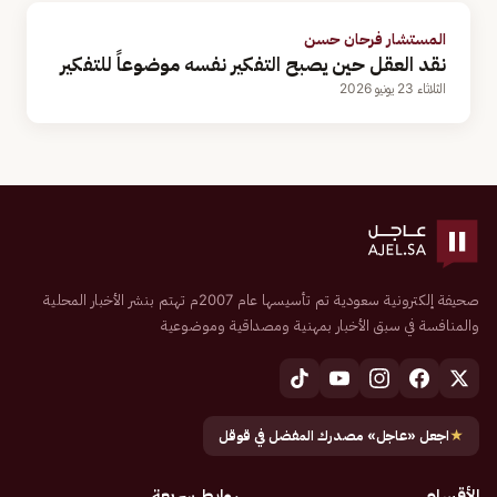
المستشار فرحان حسن
نقد العقل حين يصبح التفكير نفسه موضوعاً للتفكير
الثلاثاء 23 يونيو 2026
صحيفة إلكترونية سعودية تم تأسيسها عام 2007م تهتم بنشر الأخبار المحلية
والمنافسة في سبق الأخبار بمهنية ومصداقية وموضوعية
★
اجعل «عاجل» مصدرك المفضل في قوقل
الأقسام
روابط سريعة