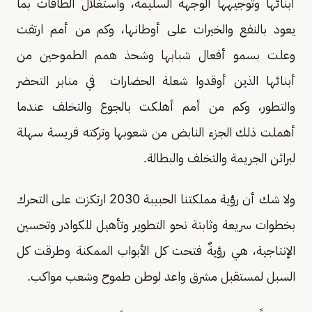
أبنائها وتوجيهها الوجهة السليمة، واستغلال الطاقات بما
يعود بالنفع والخيرات على أوطانها، وكم من أمم ارتقت
وعلت بسمو أفعال شبابها وشحذ همم الطموحين من
أبنائها الذين أوقدوا شعلة الحضارات في منابر التحضر
والتطور، وكم من أمم أهلكت بالجوع والتخلف عندما
أهملت ذلك الجزء النابض من شعوبها وتركته فريسة سهلة
لبراثن الجريمة والتخلف والبطالة.
ولا شك أن رؤية مملكتنا الحبيبة 2030 ارتكزت على التحرك
بخطوات سريعة وثابتة نحو التطوير وتأهيل للكوادر وتحسين
الإنتاجية، هي رؤيةٌ فتحت كل الأبواب الممكنة وطرقت كل
السبل لمستقبل مشرق واعد لوطن طموح وشعب مواكب.