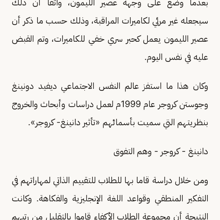
بعدما وضع على وجهه عصير الليمون، واثقًا أن ذلك
سيجعله غير مرئي لكاميرات المراقبة، وذلك حسب ما ذكر أن
عصير الليمون يعمل كحبر سري خفي للكاميرات، وتم القبض
عليه في نفس اليوم.
وكان هذا ما استفز عالم النفس الاجتماعي ديفيد دونينغ
وجوستن كروجر عام 1999م لعمل دراسات وأبحاث والخروج
بنظريتهم التي سميت بأسمائهم «تأثير دانينغ- كروجر».
دانينغ - كروجر - وهم التفوق
ومن خلال دراسة قاما بها للطلاب للتقييم الذاتي لمهاراتهم في
التفكير المنطقي وقواعد اللغة الإنجليزية والفكاهة. وكانت
النتيجة أن مجموعة الطلاب الأكفاء قاموا بالتقليل من رتبهم