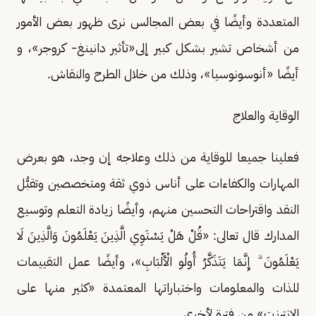
المتعددة وأيضًا في بعض المجالس نرى ظهور بعض الأمور
من أشخاص تشير بشكل كبير إلى«تأثير دانينغ- كروجر»، و
أيضًا «أنوسونوسيا»، وذلك من خلال الطرح والنقاش.
الوقاية والعلاج
فعلينا جميعا للوقاية من ذلك وعلاجه إن وجد، هو بعرض
المهارات والكفاءات على أناس ذوي ثقة ومتخصصين وتقبُّل
النقد واقتراحات التحسين منهم، وأيضًا زيادة التعلم وتوسيع
المدارك قال تعالى: «قُلْ هَلْ يَسْتَوِي الَّذِينَ يَعْلَمُونَ وَالَّذِينَ لَا
يَعْلَمُونَ ۗ إِنَّمَا يَتَذَكَّرُ أُولُو الْأَلْبَابِ»، وأيضًا عمل التقييمات
للذات والمعلومات واختباراتها المعتمدة «كثير منها على
الإنترنت» من فترة لأخرى.