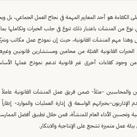
ى الكفاءة هو أحد المعايير المهمة في نجاح العمل الجماعي، بل ويح
 نوع من المنشآت باعتبار ذلك تنوع في جلب الخبرات وتكاملها بم
ل وهذا مهم المنشآت القانونية، حيث إن نموذج عمل مكاتب وشركا
برات القانونية الفنيّة من محامين ومستشارين قانونيين وغيرهم
ها من وجود كفاءات أخرى غير قانونية تدعم نموذج عملها الأس
ين والمحاسبين -مثلاً- ضمن فريق عمل المنشآت القانونية عاملاً مه
 الإداريون-بخبراتهم الواسعة في إدارة العمليات والموارد- إطاراً
مية وتحسين الأداء العام للمنشأة، فمن خلال تطبيق أفضل الممارسات
يئة عمل متميزة تشجع على الإنتاجية والابتكار.