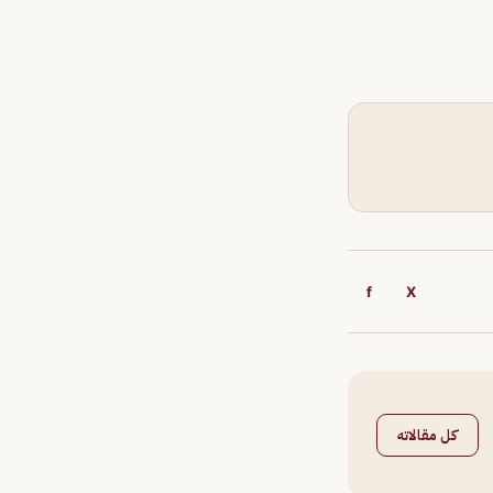
f
X
كل مقالاته