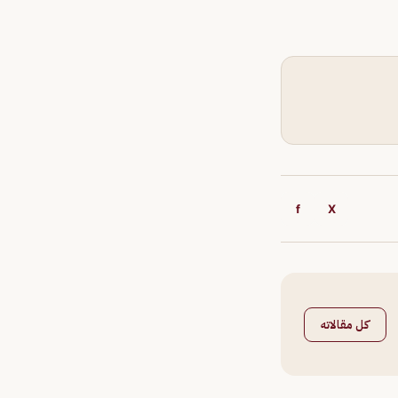
f
X
كل مقالاته