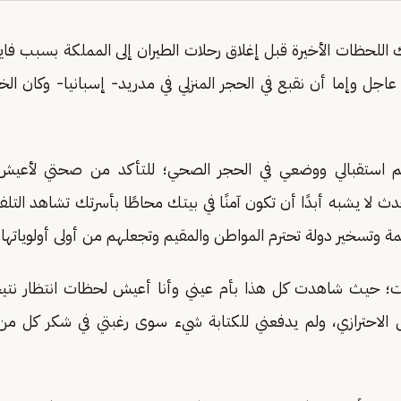
 اللحظات الأخيرة قبل إغلاق رحلات الطيران إلى المملكة بسبب فاير
ل وإما أن نقبع في الحجر المنزلي في مدريد- إسبانيا- وكان الخيا
 استقبالي ووضعي في الحجر الصحي؛ للتأكد من صحتي لأعيش 
 لا يشبه أبدًا أن تكون آمنًا في بيتك محاطًا بأسرتك تشاهد التلفا
مة وتسخير دولة تحترم المواطن والمقيم وتجعلهم من أولى أولوياتها.
ت؛ حيث شاهدت كل هذا بأم عيني وأنا أعيش لحظات انتظار نتي
زل الاحترازي، ولم يدفعني للكتابة شيء سوى رغبتي في شكر كل م