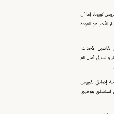
وس كورونا، إما أن
ر الأخير هو العودة
تفاصيل الأحداث،
ز وأنت في أمان تام
جة إصابتي بفيروس
ن استقبلني ووجهني