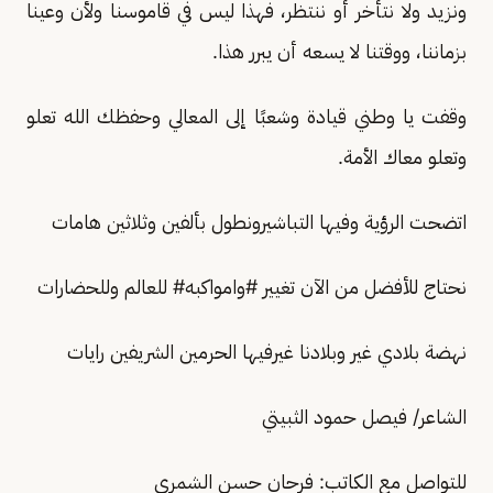
ونزيد ولا نتأخر أو ننتظر، فهذا ليس في قاموسنا ولأن وعينا
بزماننا، ووقتنا لا يسعه أن يبرر هذا.
وقفت يا وطني قيادة وشعبًا إلى المعالي وحفظك الله تعلو
وتعلو معاك الأمة.
اتضحت الرؤية وفيها التباشير ونطول بألفين وثلاثين هامات
نحتاج للأفضل من الآن تغيير #وامواكبه# للعالم وللحضارات
نهضة بلادي غير وبلادنا غير فيها الحرمين الشريفين رايات
الشاعر/ فيصل حمود الثبيتي
للتواصل مع الكاتب: فرحان حسن الشمري