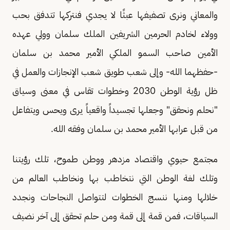
والمعاني ونرى تصفيفها عبثًا لا يجدي فنتركها تتدفق بحب
وولاء لخادم الحرمين الشريفين الملك سلمان وولي عهده
الأمين صاحب السمو الملكي الأمير محمد بن سلمان
-حفظهما الله- وإلى شعب طويق شعب الإنجازات والعمل في
ظل رؤية الوطن 2030 وخطوات تقاس في معنى وسياق
"نحلم ونحقق" وجعلها تجسيداً واقعياً يرى ويحس ويتفاعل
من قبل عرابها الأمير محمد بن سلمان وفقه الله.
مجتمع حيوي واقتصاد مزدهر ووطن طموح، تلك رؤيتنا
وتلك لغة الوطن التي نتخاطب بها ونخاطب العالم من
خلالها ومنها ننسج الخطوات لتتواصل النجاحات ونجدد
السياقات، فمن قمة إلى قمة ومن حلم تحقق إلى آخر نضيف