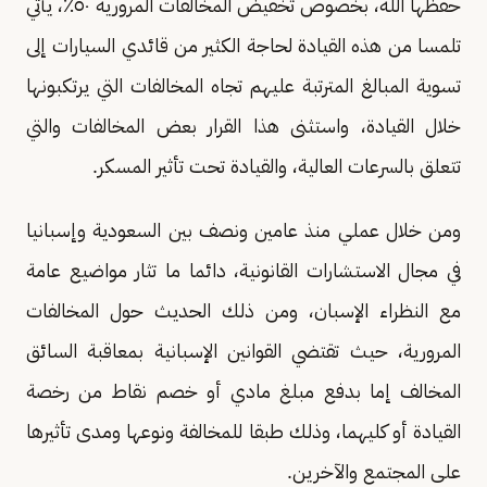
حفظها الله، بخصوص تخفيض المخالفات المرورية ٥٠٪، يأتي
تلمسا من هذه القيادة لحاجة الكثير من قائدي السيارات إلى
تسوية المبالغ المترتبة عليهم تجاه المخالفات التي يرتكبونها
خلال القيادة، واستثنى هذا القرار بعض المخالفات والتي
تتعلق بالسرعات العالية، والقيادة تحت تأثير المسكر.
ومن خلال عملي منذ عامين ونصف بين السعودية وإسبانيا
في مجال الاستشارات القانونية، دائما ما تثار مواضيع عامة
مع النظراء الإسبان، ومن ذلك الحديث حول المخالفات
المرورية، حيث تقتضي القوانين الإسبانية بمعاقبة السائق
المخالف إما بدفع مبلغ مادي أو خصم نقاط من رخصة
القيادة أو كليهما، وذلك طبقا للمخالفة ونوعها ومدى تأثيرها
على المجتمع والآخرين.