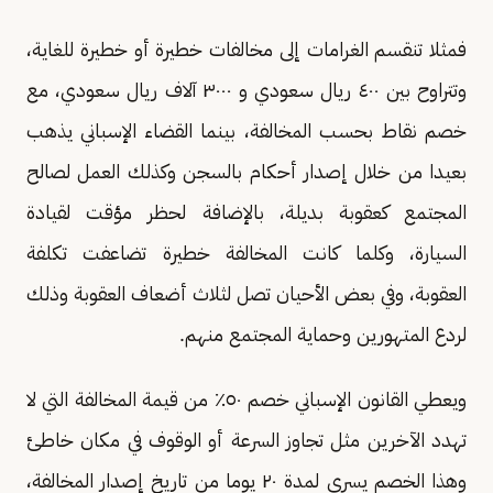
فمثلا تنقسم الغرامات إلى مخالفات خطيرة أو خطيرة للغاية،
وتتراوح بين ٤٠٠ ريال سعودي و ٣٠٠٠ آلاف ريال سعودي، مع
خصم نقاط بحسب المخالفة، بينما القضاء الإسباني يذهب
بعيدا من خلال إصدار أحكام بالسجن وكذلك العمل لصالح
المجتمع كعقوبة بديلة، بالإضافة لحظر مؤقت لقيادة
السيارة، وكلما كانت المخالفة خطيرة تضاعفت تكلفة
العقوبة، وفي بعض الأحيان تصل لثلاث أضعاف العقوبة وذلك
لردع المتهورين وحماية المجتمع منهم.
ويعطي القانون الإسباني خصم ٥٠٪ من قيمة المخالفة التي لا
تهدد الآخرين مثل تجاوز السرعة أو الوقوف في مكان خاطئ
وهذا الخصم يسري لمدة ٢٠ يوما من تاريخ إصدار المخالفة،