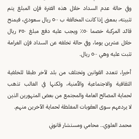
وفي حالة عدم السداد خلال هذه الفترة فإن المبلغ يتم
تثبيته، بمعنى إذا كانت المخالفة ب ٥٠٠ ريال سعودي، فيمنح
قائد المركبة خصما ٥٠٪ ويجب عليه دفع مبلغ ٢٥٠ ريال
خلال عشرين يوما، وفي حالة تخلفه عن السداد فإن الغرامة
تثبت عليه وهي ٥٠٠ ريال.
أخيرا، تتعدد القوانين وتختلف من بلد لآخر طبقا للخلفية
الثقافية والاجتماعية والأمنية، ولكنها في الغالب تذهب
لحماية المصالح العامة والمجتمع من بعض المتهورين الذين
لا يردعهم سوى العقوبات المغلظة لحماية الآخرين منهم.
محمد العلوي.. محامي ومستشار قانوني