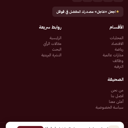
★
اجعل «عاجل» مصدرك المفضل في قوقل
الأقسام
روابط سريعة
المحليات
الرئيسية
الاقتصاد
مقالات الرأي
رياضة
البحث
مدارات عالمية
النشرة البريدية
وظائف
الترفيه
الصحيفة
من نحن
اتصل بنا
أعلن معنا
سياسة الخصوصية