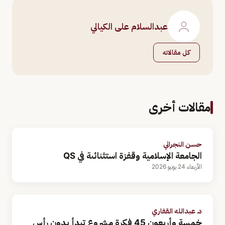
عبدالسلام على الكيالي
كل مقالاته
مقالات أخرى
حسن النجراني
الجامعة الإسلامية وقفزة استثنائىة في QS
الأربعاء 24 يونيو 2026
د. عبدالله القفاري
خمسة وأربعون 45 فكرة مشروع تبدأ بدون رأس