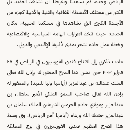
الرياض وجدة، كم يسعدنا ويفرحنا أن نشاهد العديد بل
الكثير من مختلف الأنشطة الثقافية والفنية والأدبية كجزء من
الأجندة الكبرى التي نشاهدها في مملكتنا الحبيبة، مكان
الحدث؛ حيث تتخذ القرارات الهامة السياسية والاقتصادية
وخطة عمل جادة نشعر بمدى تأثيرها الإقليمي والدولي،
عادت ذاكرتي إلى افتتاح فندق الفورسيزون في الرياض في ٢٨
فبراير ٢٠٠٣ حين دشن هذا الصرح المغفور له بإذن الله تعالى
الملك عبدالله بن عبدالعزيز (أيامها وليا للعهد) والمغفور له
بإذن الله تعالى صاحب السمو الملكي الأمير سلطان بن
عبدالعزيز ومولاي خادم الحرمين الشريفين الملك سلمان بن
عبدالعزيز حفظه الله ورعاه (أيامها أمير الرياض). وفي وسط
هذا الصرح العظيم فندق الفورسيزون في برج المملكة