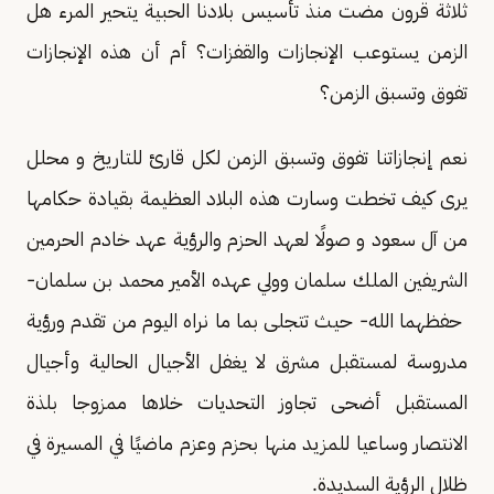
ثلاثة قرون مضت منذ تأسيس بلادنا الحبية يتحير المرء هل
الزمن يستوعب الإنجازات والقفزات؟ أم أن هذه الإنجازات
تفوق وتسبق الزمن؟
نعم إنجازاتنا تفوق وتسبق الزمن لكل قارئ للتاريخ و محلل
يرى كيف تخطت وسارت هذه البلاد العظيمة بقيادة حكامها
من آل سعود و صولًا لعهد الحزم والرؤية عهد خادم الحرمين
الشريفين الملك سلمان وولي عهده الأمير محمد بن سلمان-
حفظهما الله- حيث تتجلى بما ما نراه اليوم من تقدم ورؤية
مدروسة لمستقبل مشرق لا يغفل الأجيال الحالية وأجيال
المستقبل أضحى تجاوز التحديات خلاها ممزوجا بلذة
الانتصار وساعيا للمزيد منها بحزم وعزم ماضيًا في المسيرة في
ظلال الرؤية السديدة.