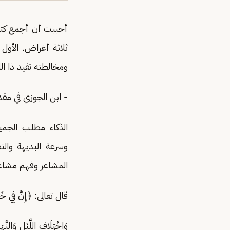
أحببت أن أجمع كتاب
ثلاثة أغراض. الأول 
ومخالطته تفيد ذا ال
- ابن الجوزي في مقدم
الذكاء مطلب الجمي
وسرعة البديهة وال
المشاعر وفهم مشاعر
قال تعالى: ﴿إِنَّ فِي خَلْ
وَاخْتِلَافِ اللَّيْلِ 