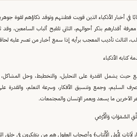
ًا في أخبار الأذكياء الذين قويت فطنتهم وتوقد ذكاؤهم لقوة جوهري
معرفة أقدارهم بذكر أحوالهم، الثاني تلقيح ألباب السامعين، وقد 
لب، الثالث تأديب المعجب برأيه إذا سمع أخبار من تعسر عليه لحاق
ة كتابه الأذكياء
ع حيث يشمل القدرة على التحليل، والتخطيط، وحل المشاكل، وب
تصرف السليم، وجمع وتنسيق الأفكار، وسرعة التعلم، والقدرة عل
 الآخرين ما يسعد ويعمر الإنسان والمجتمعات.
قِ السَّمَوَاتِ وَالْأَرْضِ
وَالنَّهَارِ لَآيَاتٍ لِأُولِي الْأَلْبَابِ﴾ وأصحاب العقول هم من يتفكرون في خلق