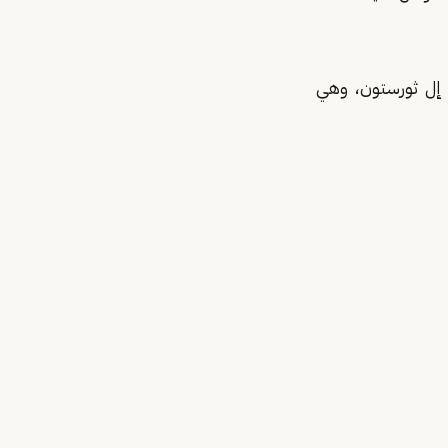
س إل ثورستون، وهي