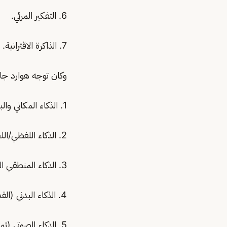
6. التفكير المرئي.
7. الذاكرة الاقترانية.
وكان توجه هوارد جار
1. الذكاء المكاني والبصري (تصور الأشياء والأماكن)
2. الذكاء اللفظي/اللغوي (استخدام المصطلحات والألفاظ في التحدث والكتابة).
3. الذكاء المنطقي الرياضي (تحليل المشكلات بالمنطق والعقلانية)
4. الذكاء البدني (القدرة على التحكم بالجسم والبدن)
5. الذكاء الصوتي (تمييز الأصوات والإيقاعات)