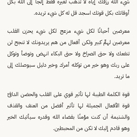
شيء الله رزقك إياه لا تذهب لغيره فقط إلجأ إلى الله بكل
أوقاتك بكل قوتك اسجد قل له كل شيء تريده.
معرضين أحيانًا لكل شيء مزعج لكل شيء يحزن القلب
معرضين لهمٍّ كبير ولكن أفعال من هم يريدونك لا تنجح لن
تنفعك ولا حتى الصراخ ولا حتى البكاء انهض وتوضأ وتوكل
على ربك وهو خير من توكله أمرك وخير دليل سيوصلك إلى
ما تريد.
قوة الكلمة الطيبة لها تأثير قوي على القلب والحضن الدافئ
قوة الأفعال الجميلة لها تأثير أفضل من العنف والقذف
والشتيمة أن كنت مؤمنًا بقضاء الله وقدره سيأتيك الخير
وهو قادم إليك لا تكن من المحبطين.