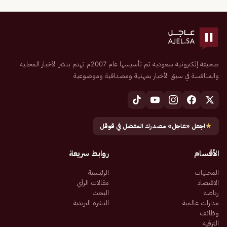
صحيفة إلكترونية سعودية تم تأسيسها عام 2007م تهتم بنشر الأخبار المحلية
والمنافسة في سبق الأخبار بمهنية ومصداقية وموضوعية
★
اجعل «عاجل» مصدرك المفضل في قوقل
الأقسام
روابط سريعة
المحليات
الرئيسية
الاقتصاد
مقالات الرأي
رياضة
البحث
مدارات عالمية
النشرة البريدية
وظائف
الترفيه