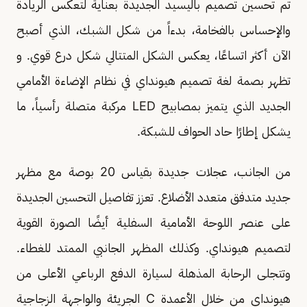
تم تحسين تصميم باليسيد الجديدة بعناية لتعكس الريادة
والإحساس بالفخامة، بدءاً من شكل الشبك، الذي أصبح
الآن أكثر اتساعًا، يعكس الشكل المتتالي شكل درع قوي. و
تظهر بصمة لغة تصميم هيونداي في نظام الإضاءة الأمامي
الجديد الذي يتميز بمصابيح LED مركبة متصلة رأسياً، ما
يشكل إطارًا حاد الحواف للشبكة.
من الجانب، عجلات جديدة بقياس 20 بوصة مع مظهر
جديد متدفق متعدد الأضلاع. تعزز تفاصيل التحسين الجديدة
على عنصر اللوحة الأمامية السفلية أيضًا الصورة القوية
لتصميم هيونداي. وكذلك المظهر الجانبي الممتد للغطاء.
وتتجلى الرحابة المذهلة لسيارة الدفع الرباعي الأعلى من
هيونداي من خلال الأعمدة C الجريئة والواجهة الزجاجية