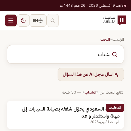
الأحد، 9 أغسطس 2026 · 26 صفر 1448 هـ
EN
الرئيسية
‹
البحث
اسأل عاجل AI عن هذا السؤال
نتائج البحث عن «
الشباب
» —
30
نتيجة
المحليات
الشباب السعودي يحوّل شغفه بصيانة السيارات إلى
مهنة واستثمار واعد
الجمعة 31 يوليو 2026