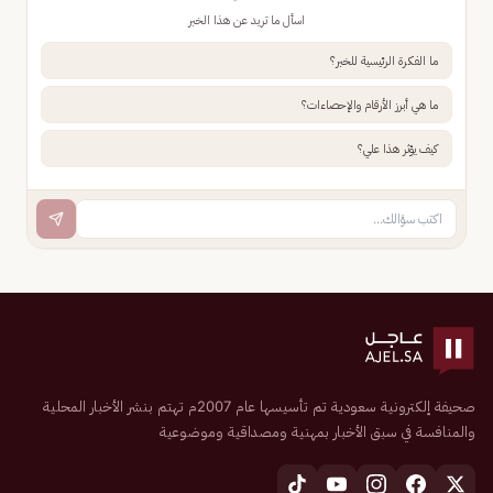
اسأل ما تريد عن هذا الخبر
ما الفكرة الرئيسية للخبر؟
ما هي أبرز الأرقام والإحصاءات؟
كيف يؤثر هذا علي؟
صحيفة إلكترونية سعودية تم تأسيسها عام 2007م تهتم بنشر الأخبار المحلية
والمنافسة في سبق الأخبار بمهنية ومصداقية وموضوعية