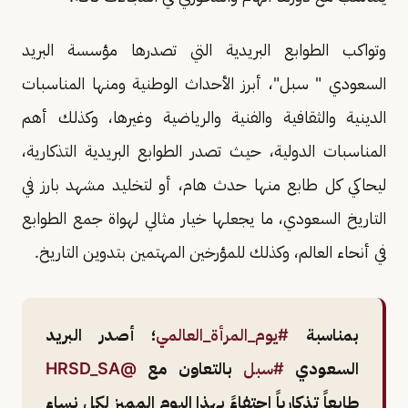
وتواكب الطوابع البريدية التي تصدرها مؤسسة البريد
السعودي " سبل"، أبرز الأحداث الوطنية ومنها المناسبات
الدينية والثقافية والفنية والرياضية وغيرها، وكذلك أهم
المناسبات الدولية، حيث تصدر الطوابع البريدية التذكارية،
ليحاكي كل طابع منها حدث هام، أو لتخليد مشهد بارز في
التاريخ السعودي، ما يجعلها خيار مثالي لهواة جمع الطوابع
في أنحاء العالم، وكذلك للمؤرخين المهتمين بتدوين التاريخ.
بمناسبة
#يوم_المرأة_العالمي
؛ أصدر البريد
السعودي
#سبل
بالتعاون مع
@HRSD_SA
طابعاً تذكارياً احتفاءً بهذا اليوم المميز لكل نساء