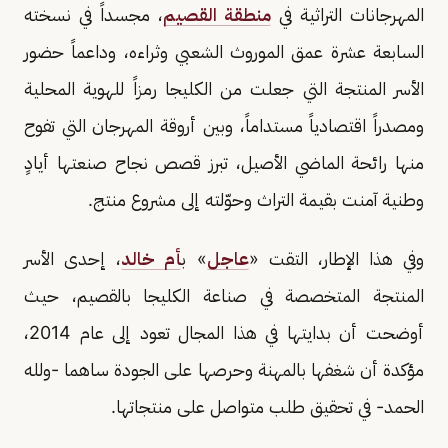
المهرجانات التراثية في
منطقة القصيم
، مجسداً في نسخته
السابعة عشرة عمق الموروث الشعبي وثراءه، وداعماً حضور
الأسر المنتجة التي جعلت من الكليجا رمزاً للهوية المحلية
ومصدراً اقتصادياً مستداماً، وبين أروقة المهرجان التي تفوح
منها رائحة الماضي الأصيل، تبرز قصص نجاح صنعتها أيادٍ
وطنية آمنت بقيمة التراث وحوّلته إلى مشروع منتج.
وفي هذا الإطار، التقت «
عاجل
» ب
أم خالد
، إحدى الأسر
المنتجة المتخصصة في صناعة الكليجا بالقصيم، حيث
أوضحت أن بدايتها في هذا المجال تعود إلى عام 2014،
مؤكدة أن شغفها بالمهنة وحرصها على الجودة ساهما -ولله
الحمد- في تحقيق طلب متواصل على منتجاتها.