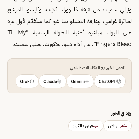
وتيلي سميث من فرقة ذا وورلد ألايف، وأليسو، المرشح
لجائزة غرامي، وعازفة التشيلو تينا غو، كما ستُقدّم لأول مرة
على الهواء مباشرة أغنية البطولة الرسمية "Til My
Fingers Bleed"، من أداء دينو، ودكورث، وتيلي سميث.
ناقش الخبر مع الذكاء الاصطناعي
Grok
Claude
Gemini
ChatGPT
وَرَد في الخبر
الرياض
فريق فالكونز
مكان
جهة