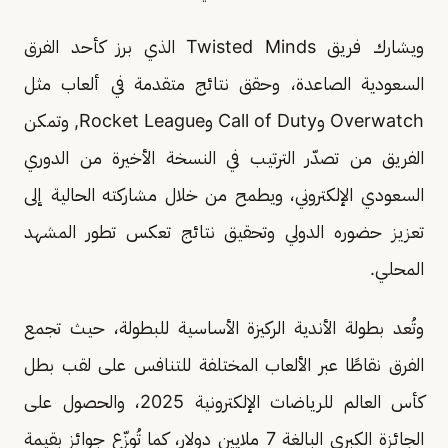
ويشارك فريق Twisted Minds الذي برز كأحد الفرق
السعودية الصاعدة، وحقق نتائج متقدمة في ألعاب مثل
Overwatch وCall of Duty وRocket League, وتمكن
الفريق من تصدّر الترتيب في النسخة الأخيرة من الدوري
السعودي الإلكتروني، ويطمح من خلال مشاركته الحالية إلى
تعزيز حضوره الدولي وتحقيق نتائج تعكس تطور المشهد
المحلي.
وتُعد بطولة الأندية الركيزة الأساسية للبطولة، حيث تجمع
الفرق نقاطًا عبر الألعاب المختلفة للتنافس على لقب بطل
كأس العالم للرياضات الإلكترونية 2025، والحصول على
الجائزة الكبرى البالغة 7 ملايين دولار، كما تُوزّع جوائز بقيمة