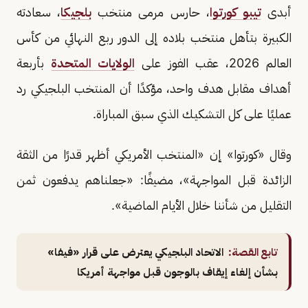
أبدى
تيبو كورتوا
، حارس مرمى منتخب
بلجيكا
، سعادته
الكبيرة بتأهل منتخب بلاده إلى الدور ربع النهائي من كأس
العالم 2026، عقب الفوز على
الولايات المتحدة
بأربعة
أهداف مقابل هدف واحد، مؤكدًا أن المنتخب البلجيكي رد
عمليًا على كل التشكيك الذي سبق المباراة.
وقال «كورتوا» إن «المنتخب الأمريكي أظهر قدرًا من الثقة
الزائدة قبل المواجهة»، مضيفًا: «جعلناهم يدفعون ثمن
التقليل من شأننا خلال الأيام الماضية».
تابع القصة:
الاتحاد البلجيكي يعترض على قرار «فيفا»
بشأن إلغاء إيقاف بالوجون قبل مواجهة أمريكا