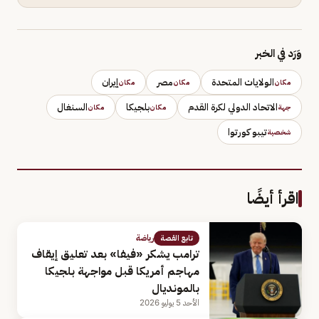
وَرَد في الخبر
الولايات المتحدة
مصر
إيران
مكان
مكان
مكان
الاتحاد الدولي لكرة القدم
بلجيكا
السنغال
جهة
مكان
مكان
تيبو كورتوا
شخصية
اقرأ أيضًا
رياضة
تابع القصة
ترامب يشكر «فيفا» بعد تعليق إيقاف
مهاجم أمريكا قبل مواجهة بلجيكا
بالمونديال
الأحد 5 يوليو 2026