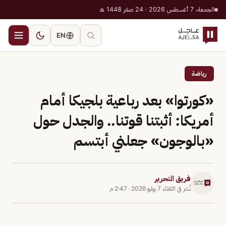
الجمعة، 7 أغسطس 2026 · 24 صفر 1448 هـ
EN
رياضة
«كورتوا» بعد رباعية بلجيكا أمام
أمريكا: أثبتنا قوتنا.. والجدل حول
«بالوجون» جعلني أبتسم
فريق التحرير
نُشر في
الثلاثاء 7 يوليو 2026
·
2:47 م