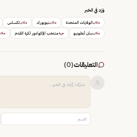
وَرَد في الخبر
الولايات المتحدة
نيويورك
تكساس
مكان
مكان
مكان
سان أنطونيو
منتخب الإكوادور لكرة القدم
مكان
جهة
مكا
التعليقات
(
0
)