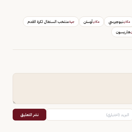
نيوجيرسي
أوستن
منتخب السنغال لكرة القدم
مكان
مكان
جهة
هاريسون
ن
نشر التعليق