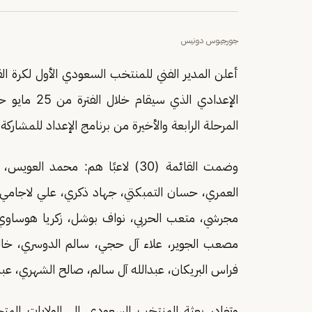
جورجيوس دونيس
أعلن المدير الفني للمنتخب السعودي الأول لكرة 
الإعدادي الذي سيقام خلال الفترة من 25 مايو حتى 10 يونيو المقبل في
المرحلة الرابعة والأخيرة من برنامج الإعداد للمشاركة في 
وضمت القائمة (30) لاعبًا هم: مح
العمري، حسان التمبكتي، جهاد ذكري، علي لاجام
مجرشي، متعب الحربي، نواف بوشل، زكريا هوساوي، 
مصعب الجوير، علاء آل حجي، سالم الدوسري، خال
فراس البريكان، عبدالله آل سالم، صالح الشهري، عبد
وتغادر بعثة المنتخب السعودي إلى الولايات المتح