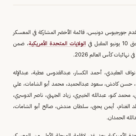
القدم جورجيوس دونيس، قائمة الأخضر المشاركة في المعسكر
الولايات المتحدة الأمريكية
، ضمن
نهائيات كأس العالم 2026.
مد العويس، نواف العقيدي، أحمد الكسار، عبدالقدوس عطية، عبدالإله
ي، حسن كادش، سعود عبدالحميد، محمد أبو الشامات، علي
محمد كنو، عبدالله الخيبري، زياد الجهني، ناصر الدوسري،
د الغنام، أيمن يحيى، سلطان مندش، صالح أبو الشامات،
الله الحمدان.
دة الأمريكية بعد غد، لإقامة المرحلة الأولى من المعسكر