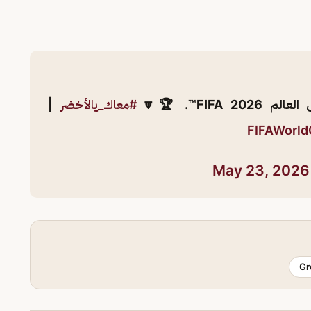
FIF™️. 🏆🔽
#معاك_يالأخضر
|
May 23, 2026
Gr