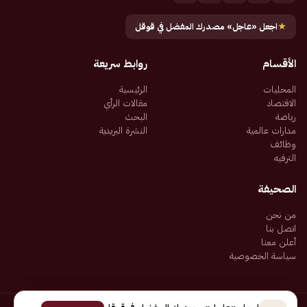
★
اجعل «عاجل» مصدرك المفضل في قوقل
الأقسام
روابط سريعة
المحليات
الرئيسية
الاقتصاد
مقالات الرأي
رياضة
البحث
مدارات عالمية
النشرة البريدية
وظائف
الترفيه
الصحيفة
من نحن
اتصل بنا
أعلن معنا
سياسة الخصوصية