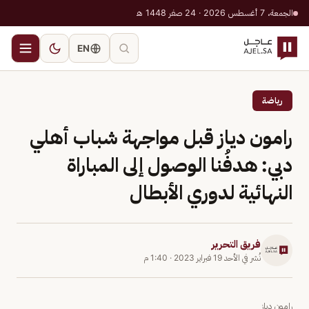
الجمعة، 7 أغسطس 2026 · 24 صفر 1448 هـ
EN
رياضة
رامون دياز قبل مواجهة شباب أهلي
دبي: هدفُنا الوصول إلى المباراة
النهائية لدوري الأبطال
فريق التحرير
نُشر في
الأحد 19 فبراير 2023
·
1:40 م
رامون دياز