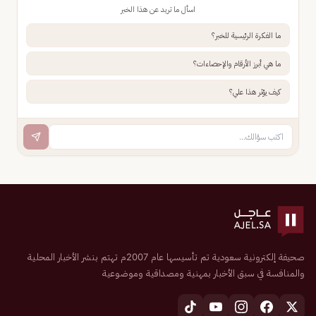
اسأل ما تريد عن هذا الخبر
ما الفكرة الرئيسية للخبر؟
ما هي أبرز الأرقام والإحصاءات؟
كيف يؤثر هذا علي؟
صحيفة إلكترونية سعودية تم تأسيسها عام 2007م تهتم بنشر الأخبار المحلية
والمنافسة في سبق الأخبار بمهنية ومصداقية وموضوعية