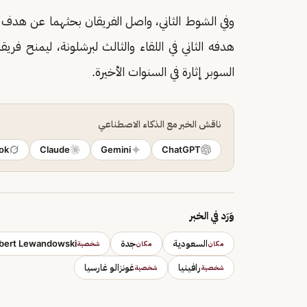
هدفه الثاني في اللقاء والثالث لبرشلونة، ليمنح فري
السوبر إثارة في السنوات الأخيرة.
ناقش الخبر مع الذكاء الاصطناعي
ok
Claude
Gemini
ChatGPT
وَرَد في الخبر
السعودية
جدة
bert Lewandowski
مكان
مكان
شخصية
رافينيا
غونزالو غارسيا
شخصية
شخصية