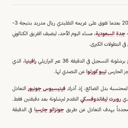
حسم نادي برشلونة لقب كأس السوبر الإسباني 2025 بعدما تفوق على غريمه التقليدي ريال مدريد بنتيجة 3-
جدة
السعودية
، مساء اليوم الأحد، ليضيف الفريق الكتالوني
ي البطولات الكبرى.
التسجيل في الدقيقة 36 عبر البرازيلي
رافينيا
، الذي
جز الحارس
تيبو كورتوا
عن التصدي لها.
المحتسبة بدل الضائع، إذ أدرك
فينيسيوس جونيور
التعادل
روبرت ليفاندوفسكي
التقدم لبرشلونة بعد دقيقتين فقط.
 مجدداً بهدف التعادل عن طريق
جونزالو جارسيا
في الدقيقة