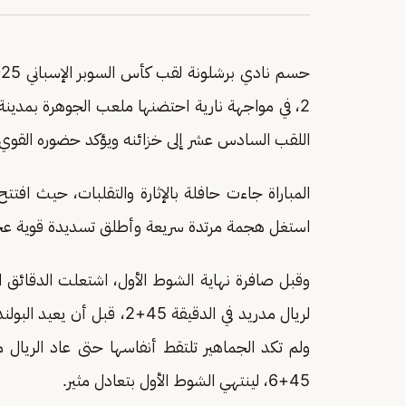
2، في مواجهة نارية احتضنها ملعب الجوهرة بمدينة
اللقب السادس عشر إلى خزائنه ويؤكد حضوره القوي ف
المباراة جاءت حافلة بالإثارة والتقلبات، حيث افتتح برشلونة 
استغل هجمة مرتدة سريعة وأطلق تسديدة قوية ع
وقبل صافرة نهاية الشوط الأول، اشتعلت الدقائق 
لريال مدريد في الدقيقة 45+2، قبل أن يعيد البولندي
ولم تكد الجماهير تلتقط أنفاسها حتى عاد الريال
45+6، لينتهي الشوط الأول بتعادل مثير.