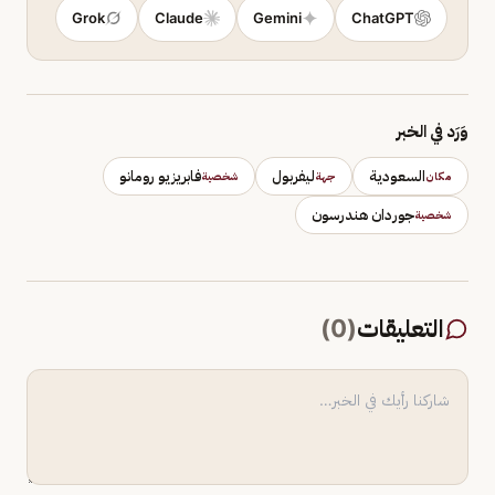
Grok
Claude
Gemini
ChatGPT
وَرَد في الخبر
السعودية
ليفربول
فابريزيو رومانو
مكان
جهة
شخصية
جوردان هندرسون
شخصية
التعليقات
(
0
)