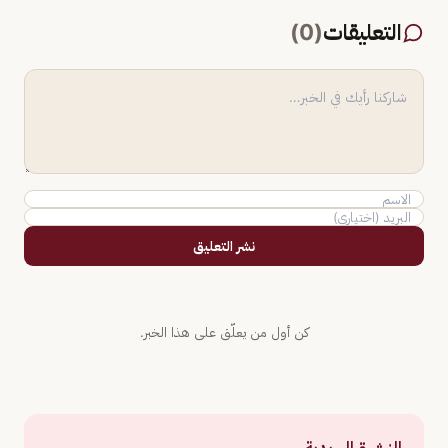
التعليقات
(
0
)
نشر التعليق
كن أول من يعلّق على هذا الخبر.