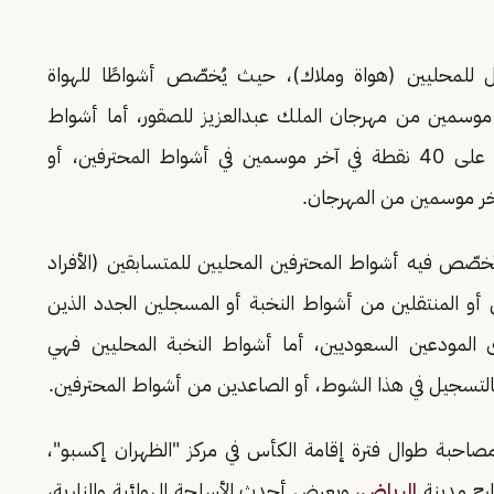
 للمحليين (هواة وملاك)، حيث يُخصّص أشواطًا للهواة
حصلوا على 70 نقطة في آخر موسمين من مهرجان الملك عبدالعزيز للصقور، أما أشواط
الملاك المحليين فهي مخصّصة للذين لم يحصلوا على 40 نقطة في آخر موسمين في أشواط المحترفين، أو
فتُخصّص فيه أشواط المحترفين المحليين للمتسابقين (الأفراد
 أو المنتقلين من أشواط النخبة أو المسجلين الجدد الذين
 المودعين السعوديين، أما أشواط النخبة المحليين فهي
بالتسجيل في هذا الشوط، أو الصاعدين من أشواط المحترفين.
 مصاحبة طوال فترة إقامة الكأس في مركز "الظهران إكسبو"،
ارج مدينة
الرياض
، ويعرض أحدث الأسلحة الهوائية والنارية،