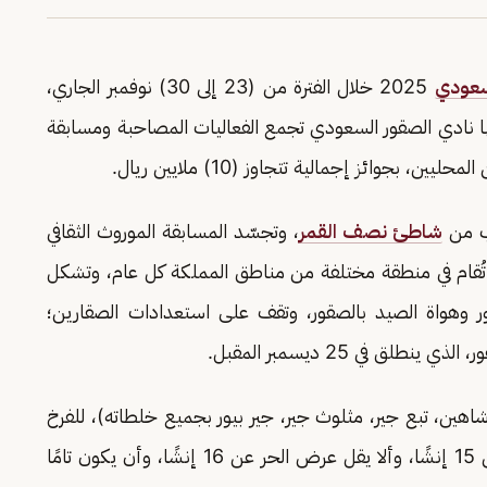
سعودي
2025 خلال الفترة من (23 إلى 30) نوفمبر الجاري،
مها نادي الصقور السعودي تجمع الفعاليات المصاحبة ومسابقة
ب من
شاطئ نصف القمر
، وتجسّد المسابقة الموروث الثقافي
ذ تُقام في منطقة مختلفة من مناطق المملكة كل عام، وتشكل
ور وهواة الصيد بالصقور، وتقف على استعدادات الصقارين؛
ق في 25 ديسمبر المقبل.
ين، تبع جير، مثلوث جير، جير بيور بجميع خلطاته)، للفرخ
والقرناس، شريطة ألا يقل عرض الصقر الشاهين عن 15 إنشًا، وألا يقل عرض الحر عن 16 إنشًا، وأن يكون تامًا