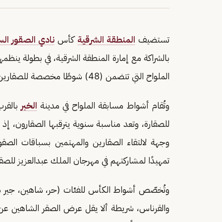
تستضيف
المنطقة الشرقية
كأس
نادي الصقور ال
بالشراكة مع إمارة المنطقة الشرقية، في بطولة ينظ
الملواح التي تتضمن (48) شوطًا مخصصة للصقارين المحليين، بجوائز إجمالية تتجاوز (10) ملايين ريال.
وتُقام أشواط مسابقة الملواح في مدينة
الخبر
بالقر
للصقارة، وتعد مناسبة سنوية يترقبها الصقارون، إ
وجهة لالتقاء الصقارين والمهتمين بسباقات الصق
تمهيدًا لمشاركتهم في مهرجان الملك عبدالعزيز للصقور، الذي ينطل
وتُخصّص أشواط الكأس للفئات (حر، شاهين، جير شاه