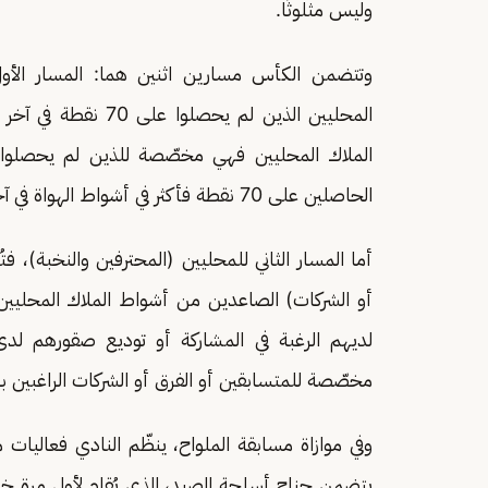
وليس مثلوثًا.
وتتضمن الكأس مسارين اثنين هما: المسار الأول
المحليين الذين لم ي
الحاصلين على 70 نقطة فأكثر في أشواط الهواة في آخر موسمين من المهرجان.
أما المسار الثاني للمحليين (المحترفين والنخبة)، 
أو الشركات) الصاعدين من أشواط الملاك المحليين
لديهم الرغبة في المشاركة أو توديع صقورهم لدى
مخصّصة للمتسابقين أو الفرق أو الشركات الراغبين 
وفي موازاة مسابقة الملواح، ينظّم النادي فعاليات
يتضمن جناح أسلحة الصيد، الذي يُقام لأول مرة خ