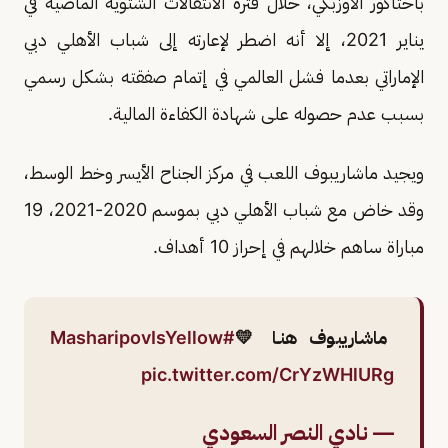
باختاكور الأوزبكي، خلال فترة الانتقالات الشتوية الماضية في
يناير 2021، إلا أنه اضطر لإعارته إلى شباب الأهلي دبي
الإماراتي بعدما فشل العالمي في إتمام صفقته بشكل رسمي
بسبب عدم حصوله على شهادة الكفاءة المالية.
ويجيد ماشاريبوف اللعب في مركز الجناح الأيسر وخط الوسط،
وقد خاض مع شباب الأهلي دبي بموسم 2020-2021، 19
مباراة ساهم خلالهم في إحراز 10 أهداف.
ماشاريبوف هنـا 💛
#MasharipovIsYellow
pic.twitter.com/CrYzWHlURg
— نادي النصر السعودي