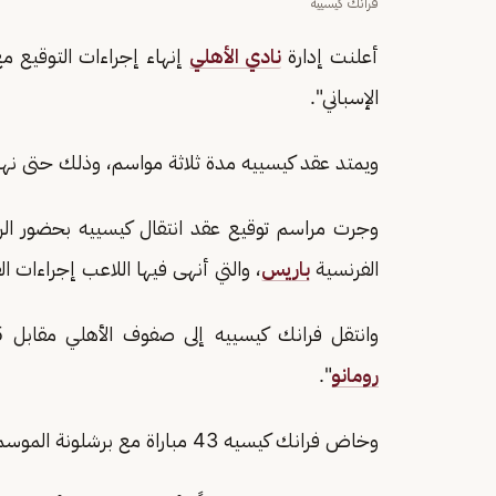
فرانك كيسييه
أعلنت إدارة
نادي الأهلي
إنهاء إجراءات التوقيع مع
الإسباني".
ويمتد عقد كيسييه مدة ثلاثة مواسم، وذلك حتى نهاية المو
وجرت مراسم توقيع عقد انتقال كيسييه بحضور الر
الفرنسية
باريس
، والتي أنهى فيها اللاعب إجراءات 
وانتقل فرانك كيسييه إلى صفوف الأهلي مقابل 12.5 مليون يورو، وفقاً لما قاله الصحفي الشهير "
رومانو
".
وخاض فرانك كيسيه 43 مباراة مع برشلونة الموسم الماضي في مختلف البطولات أحرز خلالها 3 أهداف.