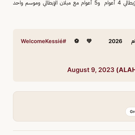
وسبق لفرانك (26 عاماً) أن لعب لنادي أتالانتا الإيطالي 4 أعوام و5 أعوام مع ميلان الإيطالي وموسم واحد
💚⚽️
#WelcomeKessié
August 9, 2023
Gr