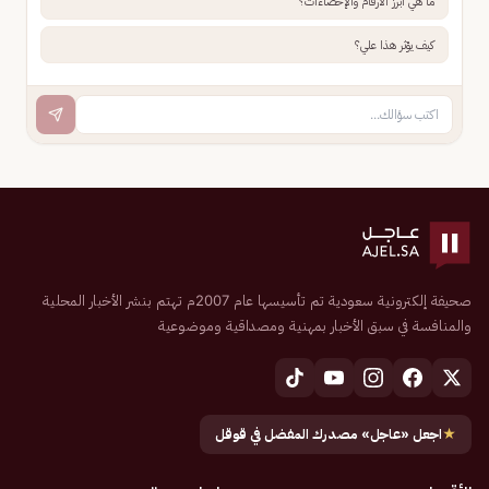
ما هي أبرز الأرقام والإحصاءات؟
كيف يؤثر هذا علي؟
صحيفة إلكترونية سعودية تم تأسيسها عام 2007م تهتم بنشر الأخبار المحلية
والمنافسة في سبق الأخبار بمهنية ومصداقية وموضوعية
★
اجعل «عاجل» مصدرك المفضل في قوقل