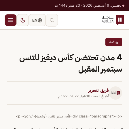
الخميس، 6 أغسطس 2026 · 23 صفر 1448 هـ
EN
رياضة
4 مدن تحتضن كأس ديفيز للتنس
سبتمبر المقبل
فريق التحرير
نُشر في
الجمعة 18 فبراير 2022
·
1:27 م
<div class="paragraphs"><p>كأس ديفيز للتنس (أرشيفية)</p></div>